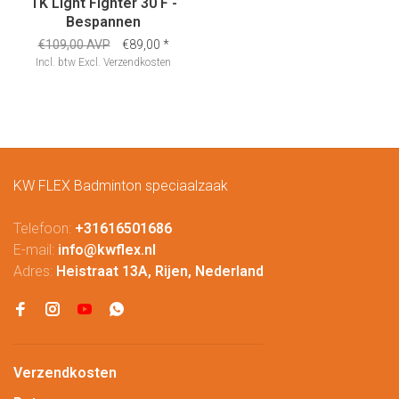
TK Light Fighter 30 F -
Bespannen
€109,00 AVP
€89,00
*
Incl. btw
Excl.
Verzendkosten
KW FLEX Badminton speciaalzaak
Telefoon:
+31616501686
E-mail:
info@kwflex.nl
Adres:
Heistraat 13A, Rijen, Nederland
Verzendkosten