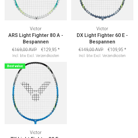
Victor
Victor
ARS Light Fighter 80 A -
DX Light Fighter 60 E -
Bespannen
Bespannen
€169,00 AVP
€129,95
*
€149,00 AVP
€109,95
*
Incl. btw
Excl.
Verzendkosten
Incl. btw
Excl.
Verzendkosten
Best value
Victor