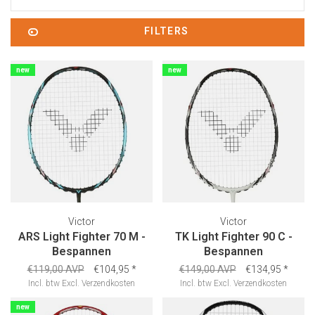
FILTERS
new
new
Victor
Victor
ARS Light Fighter 70 M -
TK Light Fighter 90 C -
Bespannen
Bespannen
€119,00 AVP
€104,95
*
€149,00 AVP
€134,95
*
Incl. btw
Excl.
Verzendkosten
Incl. btw
Excl.
Verzendkosten
new