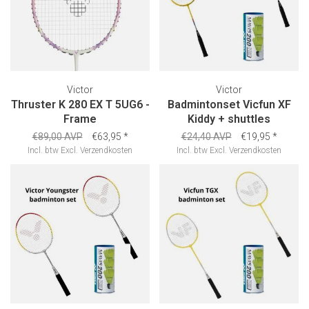
Victor
Victor
Thruster K 280 EX T 5UG6 -
Badmintonset Vicfun XF
Frame
Kiddy + shuttles
€89,00 AVP
€63,95
*
€24,40 AVP
€19,95
*
Incl. btw
Excl.
Verzendkosten
Incl. btw
Excl.
Verzendkosten