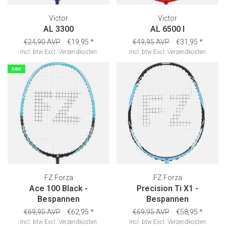
Victor
Victor
AL 3300
AL 6500 I
€24,90 AVP
€19,95
*
€49,95 AVP
€31,95
*
Incl. btw
Excl.
Verzendkosten
Incl. btw
Excl.
Verzendkosten
new
FZ Forza
FZ Forza
Ace 100 Black -
Precision Ti X1 -
Bespannen
Bespannen
€69,95 AVP
€62,95
*
€69,95 AVP
€58,95
*
Incl. btw
Excl.
Verzendkosten
Incl. btw
Excl.
Verzendkosten