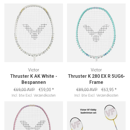
Victor
Victor
Thruster K AK White -
Thruster K 280 EX R 5UG6-
Bespannen
Frame
€69,00 AVP
€59,00
*
€89,00 AVP
€63,95
*
Incl. btw
Excl.
Verzendkosten
Incl. btw
Excl.
Verzendkosten