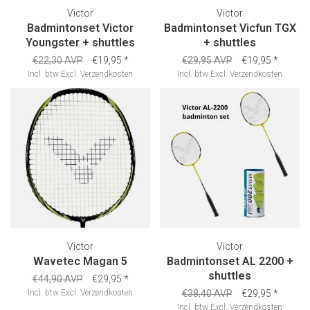
Victor
Victor
Badmintonset Victor
Badmintonset Vicfun TGX
Youngster + shuttles
+ shuttles
€22,30 AVP
€19,95
*
€29,95 AVP
€19,95
*
Incl. btw
Excl.
Verzendkosten
Incl. btw
Excl.
Verzendkosten
Victor
Victor
Wavetec Magan 5
Badmintonset AL 2200 +
shuttles
€44,90 AVP
€29,95
*
Incl. btw
Excl.
Verzendkosten
€38,40 AVP
€29,95
*
Incl. btw
Excl.
Verzendkosten