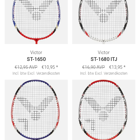
Victor
Victor
ST-1650
ST-1680 ITJ
€12,95 AVP
€10,95
*
€16,90 AVP
€13,95
*
Incl. btw
Excl.
Verzendkosten
Incl. btw
Excl.
Verzendkosten