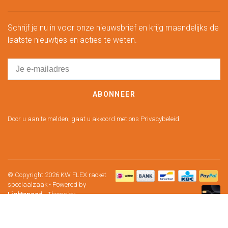
Schrijf je nu in voor onze nieuwsbrief en krijg maandelijks de
laatste nieuwtjes en acties te weten.
ABONNEER
Door u aan te melden, gaat u akkoord met ons Privacybeleid.
© Copyright 2026 KW FLEX racket
speciaalzaak
- Powered by
Lightspeed
- Theme by
Huysmans.me
-
KW Flex Badminton speciaalzaak
scores a
5
/
5
out of
241