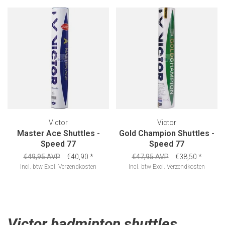
Victor
Victor
Master Ace Shuttles -
Gold Champion Shuttles -
Speed 77
Speed 77
€49,95 AVP
€40,90
*
€47,95 AVP
€38,50
*
Incl. btw
Excl.
Verzendkosten
Incl. btw
Excl.
Verzendkosten
Victor badminton shuttles