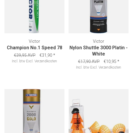
Victor
Victor
Champion No.1 Speed 78
Nylon Shuttle 3000 Platin -
White
€39,95 AVP
€31,90
*
Incl. btw
Excl.
Verzendkosten
€17,90 AVP
€10,95
*
Incl. btw
Excl.
Verzendkosten