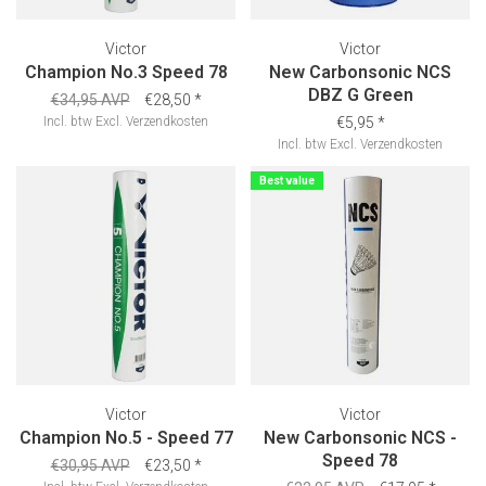
Victor
Victor
Champion No.3 Speed 78
New Carbonsonic NCS
DBZ G Green
€34,95 AVP
€28,50
*
Incl. btw
Excl.
Verzendkosten
€5,95
*
Incl. btw
Excl.
Verzendkosten
Best value
Victor
Victor
Champion No.5 - Speed 77
New Carbonsonic NCS -
Speed 78
€30,95 AVP
€23,50
*