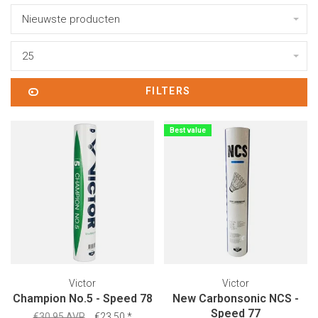
Nieuwste producten
25
FILTERS
Best value
Victor
Victor
Champion No.5 - Speed 78
New Carbonsonic NCS -
Speed 77
€30,95 AVP
€23,50
*