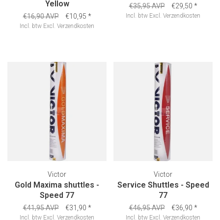
Yellow
€35,95 AVP
€29,50
*
€16,90 AVP
€10,95
*
Incl. btw
Excl.
Verzendkosten
Incl. btw
Excl.
Verzendkosten
Victor
Victor
Gold Maxima shuttles -
Service Shuttles - Speed
Speed 77
77
€41,95 AVP
€31,90
*
€46,95 AVP
€36,90
*
Incl. btw
Excl.
Verzendkosten
Incl. btw
Excl.
Verzendkosten