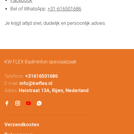
Facebook
Bel of WhatsApp:
+31-616501686
Je krijgt altijd snel, duidelijk en persoonlijk advies.
KW FLEX Badminton speciaalzaak
Telefoon:
+31616501686
E-mail:
info@kwflex.nl
Adres:
Heistraat 13A, Rijen, Nederland
Verzendkosten