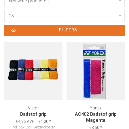
Nieuwste producten
25
FILTERS
Victor
Yonex
Badstof grip
AC402 Badstof grip
Magenta
€4,95 AVP
€4,00
*
Incl. btw
Excl.
Verzendkosten
€3,50
*