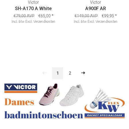
Victor
Victor
SH-A170 A White
A900F AR
€79,00 AVP
€65,00
*
€149,00 AVP
€99,95
*
Incl. btw
Excl.
Verzendkosten
Incl. btw
Excl.
Verzendkosten
1
2