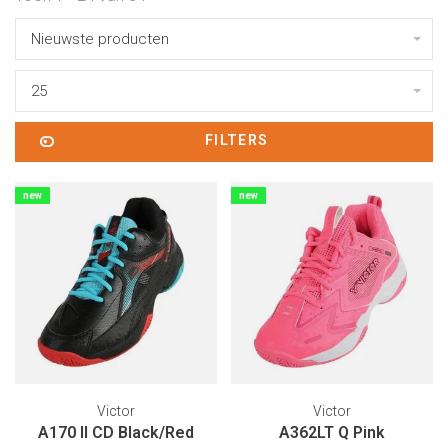
Nieuwste producten
25
FILTERS
new
new
Victor
Victor
A170 II CD Black/Red
A362LT Q Pink