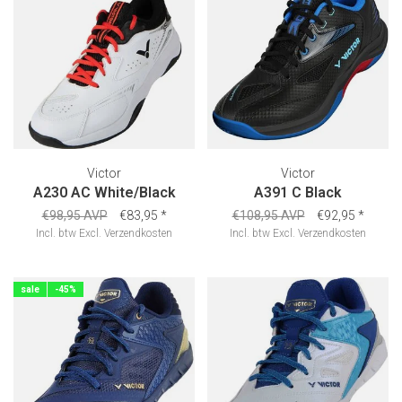
Victor
Victor
A230 AC White/Black
A391 C Black
€98,95 AVP
€83,95
*
€108,95 AVP
€92,95
*
Incl. btw
Excl.
Verzendkosten
Incl. btw
Excl.
Verzendkosten
sale
-45%