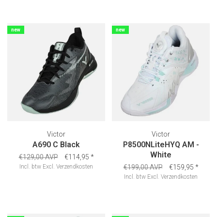
new
new
Victor
Victor
A690 C Black
P8500NLiteHYQ AM -
White
€129,00 AVP
€114,95
*
Incl. btw
Excl.
Verzendkosten
€199,00 AVP
€159,95
*
Incl. btw
Excl.
Verzendkosten