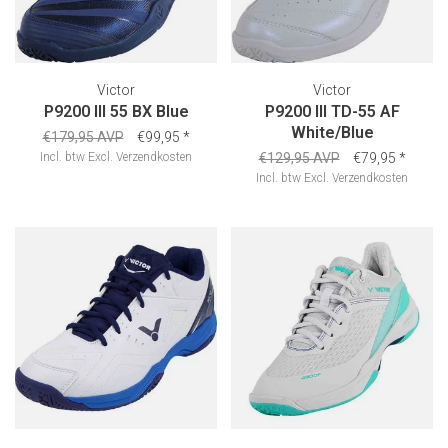
Victor
Victor
P9200 III 55 BX Blue
P9200 III TD-55 AF
White/Blue
€179,95 AVP
€99,95
*
Incl. btw
Excl.
Verzendkosten
€129,95 AVP
€79,95
*
Incl. btw
Excl.
Verzendkosten