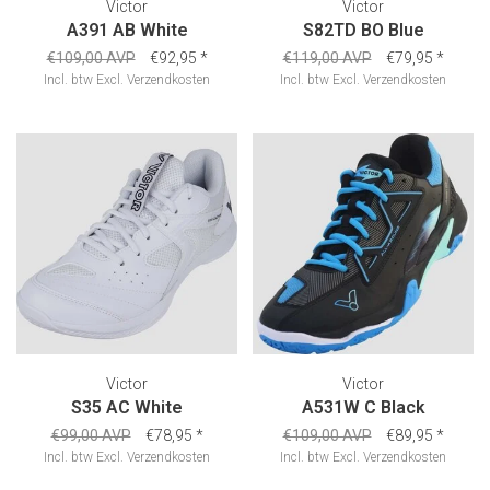
Victor
Victor
A391 AB White
S82TD BO Blue
€109,00 AVP
€92,95
*
€119,00 AVP
€79,95
*
Incl. btw
Excl.
Verzendkosten
Incl. btw
Excl.
Verzendkosten
Victor
Victor
S35 AC White
A531W C Black
€99,00 AVP
€78,95
*
€109,00 AVP
€89,95
*
Incl. btw
Excl.
Verzendkosten
Incl. btw
Excl.
Verzendkosten