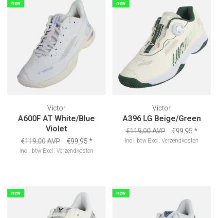
new
new
Victor
Victor
A600F AT White/Blue
A396 LG Beige/Green
Violet
€119,00 AVP
€99,95
*
€119,00 AVP
€99,95
*
Incl. btw
Excl.
Verzendkosten
Incl. btw
Excl.
Verzendkosten
new
new