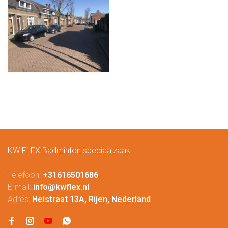
KW FLEX Badminton speciaalzaak
Telefoon:
+31616501686
E-mail:
info@kwflex.nl
Adres:
Heistraat 13A, Rijen, Nederland