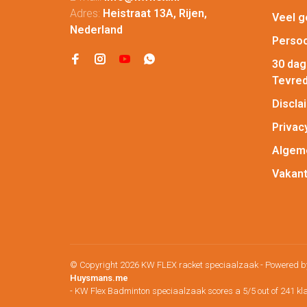
Adres:
Heistraat 13A, Rijen,
Veel g
Nederland
Persoo
30 da
Tevred
Discla
Privac
Algem
Vakant
© Copyright 2026 KW FLEX racket speciaalzaak
- Powered 
Huysmans.me
-
KW Flex Badminton speciaalzaak
scores a
5
/
5
out of
241
kl