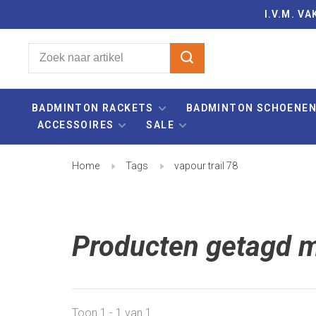
I.V.M. 
BADMINTON RACKETS
BADMINTON SCHOENE
ACCESSOIRES
SALE
Home
Tags
vapour trail 78
Producten getagd me
Toon 1 - 1 van 1