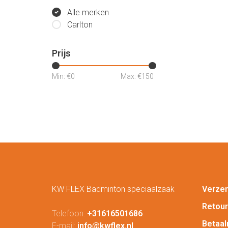
Alle merken
Carlton
Prijs
Min: €
0
Max: €
150
KW FLEX Badminton speciaalzaak
Verze
Retou
Telefoon:
+31616501686
Betaa
E-mail:
info@kwflex.nl