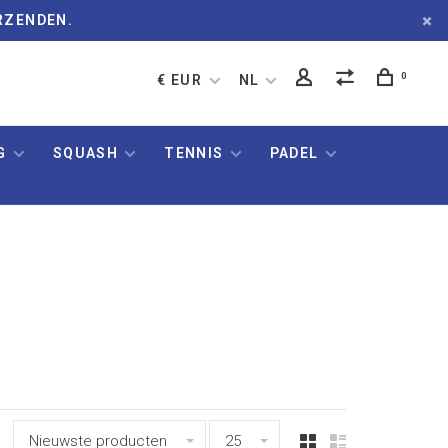
RZENDEN.
0
€ EUR
NL
G
SQUASH
TENNIS
PADEL
Nieuwste producten
25