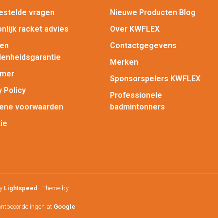
estelde vragen
Nieuwe Producten Blog
nlijk racket advies
Over KWFLEX
gen
Contactgegevens
enheidsgarantie
Merken
imer
Sponsorspelers KWFLEX
y Policy
Professionele
ene voorwaarden
badmintonners
ie
by
Lightspeed
- Theme by
antbeoordelingen at
Google