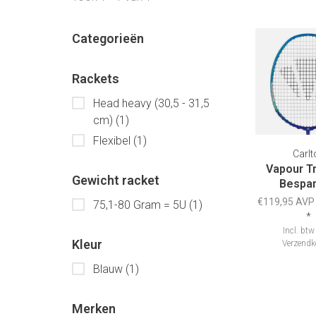
Categorieën
Rackets
Head heavy (30,5 - 31,5
cm)
(1)
Flexibel
(1)
Carlt
Vapour Tr
Gewicht racket
Bespa
€119,95 AVP
75,1-80 Gram = 5U
(1)
*
Incl. btw
Kleur
Verzendk
Blauw
(1)
Merken