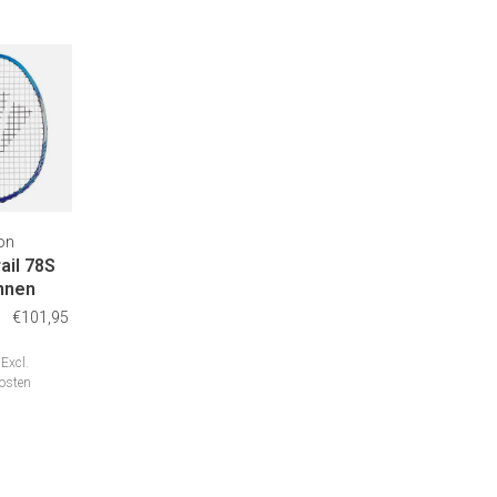
on
ail 78S
nnen
€101,95
Excl.
osten