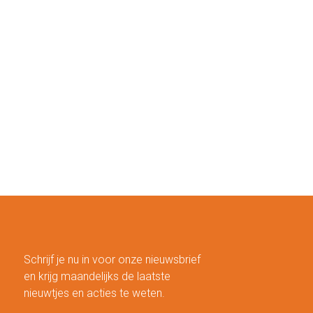
Schrijf je nu in voor onze nieuwsbrief
en krijg maandelijks de laatste
nieuwtjes en acties te weten.