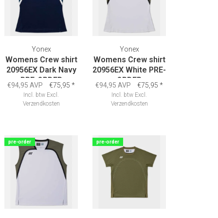
Yonex
Yonex
Womens Crew shirt
Womens Crew shirt
20956EX Dark Navy
20956EX White PRE-
PRE-ORDER
ORDER
€94,95 AVP
€75,95
*
€94,95 AVP
€75,95
*
Incl. btw
Excl.
Incl. btw
Excl.
Verzendkosten
Verzendkosten
pre-order
pre-order