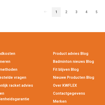
1
2
3
4
5
ndkosten
Product advies Blog
rneren
Badminton nieuws Blog
lmethoden
Fit blijven Blog
estelde vragen
Nieuwe Producten Blog
nlijk racket advies
Over KWFLEX
gen
Contactgegevens
enheidsgarantie
Merken