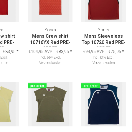
ex
Yonex
Yonex
w shirt
Mens Crew shirt
Mens Sleeveless
d PRE-
10716YX Red PRE-
Top 10720 Red PRE-
ER
ORDER
ORDER
€83,95
*
€104,95 AVP
€83,95
*
€94,95 AVP
€75,95
*
Excl.
Incl. btw
Excl.
Incl. btw
Excl.
osten
Verzendkosten
Verzendkosten
pre-order
pre-order