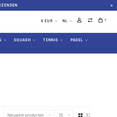
RZENDEN.
0
€ EUR
NL
G
SQUASH
TENNIS
PADEL
Nieuwste producten
25