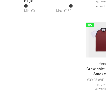
Prijs
Incl. btw
Verzendk
Min: €
0
Max: €
150
new
Yon
Crew shirt
Smoke
€39,95 AVP
Incl. btw
Verzendk