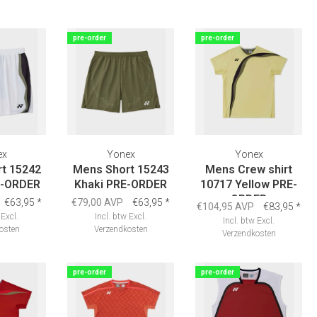
pre-order
pre-order
ex
Yonex
Yonex
t 15242
Mens Short 15243
Mens Crew shirt
E-ORDER
Khaki PRE-ORDER
10717 Yellow PRE-
ORDER
€63,95
*
€79,00 AVP
€63,95
*
€104,95 AVP
€83,95
*
Excl.
Incl. btw
Excl.
Incl. btw
Excl.
osten
Verzendkosten
Verzendkosten
pre-order
pre-order