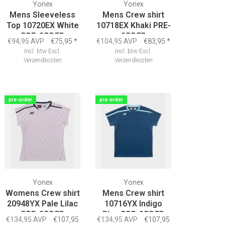
Yonex
Yonex
Mens Sleeveless
Mens Crew shirt
Top 10720EX White
10718EX Khaki PRE-
PRE-ORDER
ORDER
€94,95 AVP
€75,95
*
€104,95 AVP
€83,95
*
Incl. btw
Excl.
Incl. btw
Excl.
Verzendkosten
Verzendkosten
pre-order
pre-order
Yonex
Yonex
Womens Crew shirt
Mens Crew shirt
20948YX Pale Lilac
10716YX Indigo
PRE-ORDER
Blue PRE-ORDER
€134,95 AVP
€107,95
€134,95 AVP
€107,95