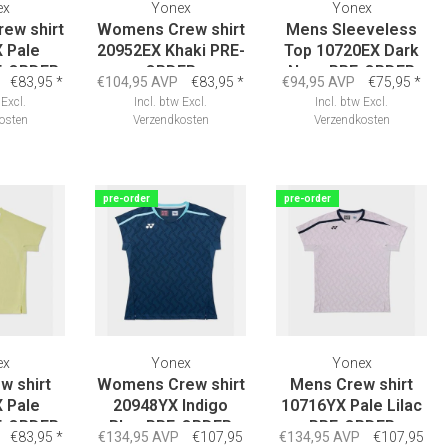
ex
Yonex
Yonex
ew shirt
Womens Crew shirt
Mens Sleeveless
 Pale
20952EX Khaki PRE-
Top 10720EX Dark
E-ORDER
ORDER
Navy PRE-ORDER
€83,95
*
€104,95 AVP
€83,95
*
€94,95 AVP
€75,95
*
Excl.
Incl. btw
Excl.
Incl. btw
Excl.
osten
Verzendkosten
Verzendkosten
pre-order
pre-order
ex
Yonex
Yonex
w shirt
Womens Crew shirt
Mens Crew shirt
 Pale
20948YX Indigo
10716YX Pale Lilac
E-ORDER
Blue PRE-ORDER
PRE-ORDER
€83,95
*
€134,95 AVP
€107,95
€134,95 AVP
€107,95