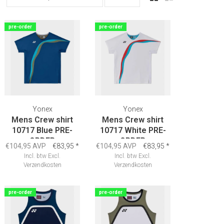
pre-order
pre-order
Yonex
Yonex
Mens Crew shirt
Mens Crew shirt
10717 Blue PRE-
10717 White PRE-
ORDER
ORDER
€104,95 AVP
€83,95
*
€104,95 AVP
€83,95
*
Incl. btw
Excl.
Incl. btw
Excl.
Verzendkosten
Verzendkosten
pre-order
pre-order