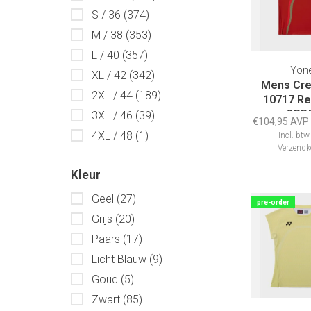
S / 36
(374)
M / 38
(353)
L / 40
(357)
Yon
XL / 42
(342)
Mens Cre
2XL / 44
(189)
10717 Re
ORD
3XL / 46
(39)
€104,95 AVP
4XL / 48
(1)
Incl. btw
Verzendk
Kleur
Geel
(27)
pre-order
Grijs
(20)
Paars
(17)
Licht Blauw
(9)
Goud
(5)
Zwart
(85)