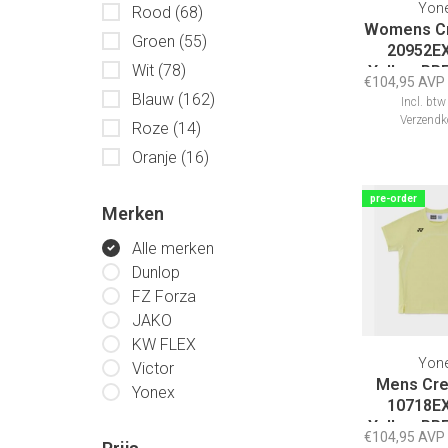
Yon
Rood
(68)
Womens Cr
Groen
(55)
20952EX
Wit
(78)
Yellow PR
€104,95 AVP
Blauw
(162)
Incl. btw
Verzendk
Roze
(14)
Oranje
(16)
pre-order
Merken
Alle merken
Dunlop
FZ Forza
JAKO
KW FLEX
Yon
Victor
Mens Cre
Yonex
10718EX
Yellow PR
€104,95 AVP