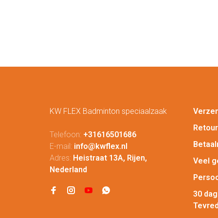
KW FLEX Badminton speciaalzaak
Verze
Retou
Telefoon:
+31616501686
Betaa
E-mail:
info@kwflex.nl
Adres:
Heistraat 13A, Rijen,
Veel g
Nederland
Persoo
30 da
Tevred