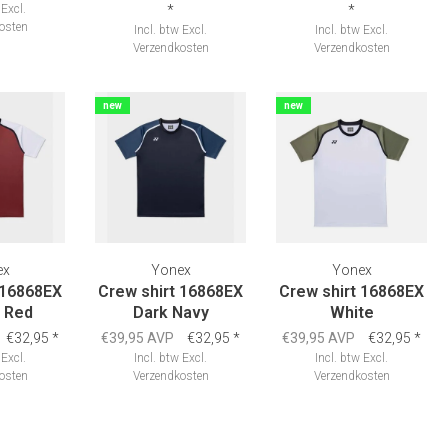
Excl.
*
*
osten
Incl. btw
Excl.
Incl. btw
Excl.
Verzendkosten
Verzendkosten
new
new
ex
Yonex
Yonex
 16868EX
Crew shirt 16868EX
Crew shirt 16868EX
 Red
Dark Navy
White
€32,95
*
€39,95 AVP
€32,95
*
€39,95 AVP
€32,95
*
Excl.
Incl. btw
Excl.
Incl. btw
Excl.
osten
Verzendkosten
Verzendkosten