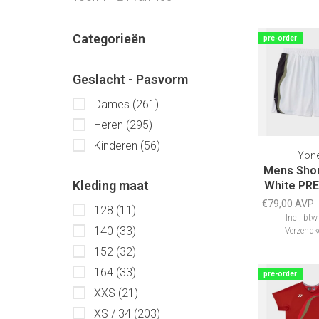
Categorieën
pre-order
Geslacht - Pasvorm
Dames
(261)
Heren
(295)
Kinderen
(56)
Yon
Mens Shor
Kleding maat
White PR
€79,00 AVP
128
(11)
Incl. btw
140
(33)
Verzendk
152
(32)
164
(33)
pre-order
XXS
(21)
XS / 34
(203)