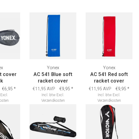
ex
Yonex
Yonex
et cover
AC 541 Blue soft
AC 541 Red soft
ck
racket cover
racket cover
€6,95
*
€11,95 AVP
€9,95
*
€11,95 AVP
€9,95
*
Excl.
Incl. btw
Excl.
Incl. btw
Excl.
osten
Verzendkosten
Verzendkosten