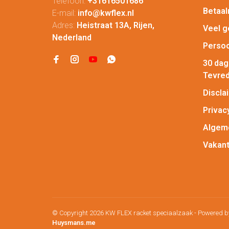
Telefoon:
+31616501686
Betaa
E-mail:
info@kwflex.nl
Adres:
Heistraat 13A, Rijen,
Veel g
Nederland
Persoo
30 da
Tevred
Discla
Privac
Algem
Vakant
© Copyright 2026 KW FLEX racket speciaalzaak
- Powered 
Huysmans.me