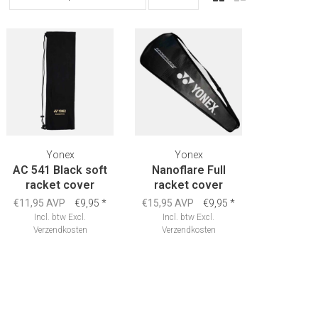
Yonex
Yonex
AC 541 Black soft
Nanoflare Full
racket cover
racket cover
€11,95 AVP
€9,95
*
€15,95 AVP
€9,95
*
Incl. btw
Excl.
Incl. btw
Excl.
Verzendkosten
Verzendkosten