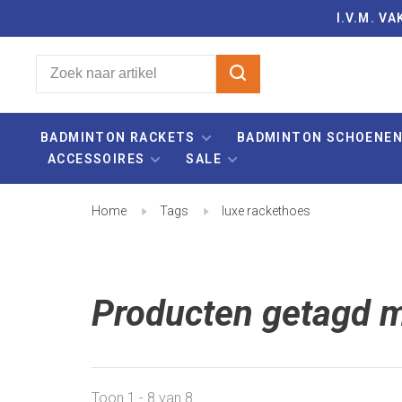
I.V.M. 
BADMINTON RACKETS
BADMINTON SCHOENE
ACCESSOIRES
SALE
Home
Tags
luxe rackethoes
Producten getagd m
Toon 1 - 8 van 8