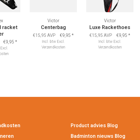
ex
Victor
Victor
l racket
Centerbag
Luxe Rackethoes
er
€15,95 AVP
€9,95
*
€15,95 AVP
€9,95
*
€9,95
*
Incl. btw
Excl.
Incl. btw
Excl.
Verzendkosten
Verzendkosten
Excl.
osten
ndkosten
Product advies Blog
rneren
Badminton nieuws Blog