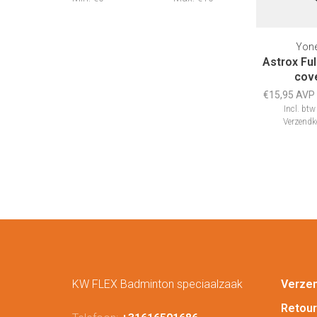
Yon
Astrox Ful
cov
€15,95 AVP
Incl. btw
Verzendk
KW FLEX Badminton speciaalzaak
Verze
Retou