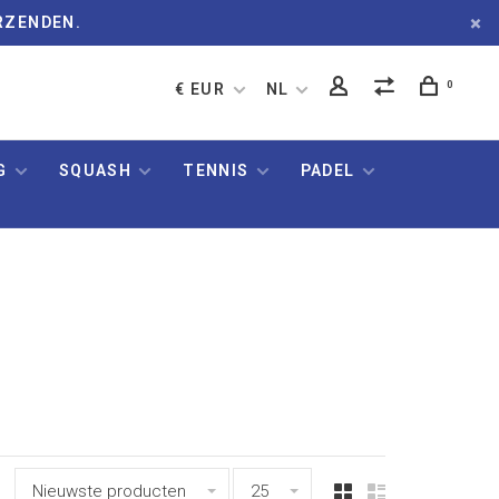
RZENDEN.
0
€ EUR
NL
G
SQUASH
TENNIS
PADEL
Nieuwste producten
25