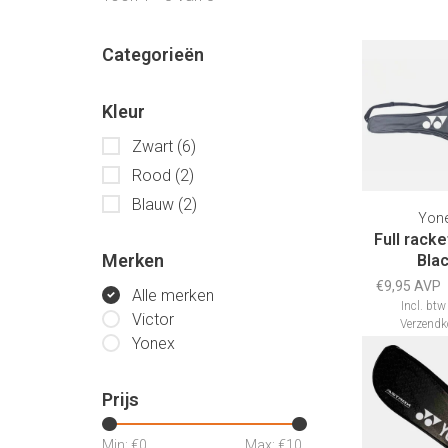
Categorieën
Kleur
Zwart
(6)
Rood
(2)
Blauw
(2)
Yon
Full rack
Merken
Bla
€9,95 AVP
Alle merken
Incl. btw
Victor
Verzendk
Yonex
Prijs
Min: €
0
Max: €
10