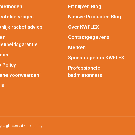
lmethoden
Fit blijven Blog
estelde vragen
Nieuwe Producten Blog
nlijk racket advies
Over KWFLEX
gen
Contactgegevens
enheidsgarantie
Merken
imer
Sponsorspelers KWFLEX
y Policy
Professionele
ene voorwaarden
badmintonners
ie
by
Lightspeed
- Theme by