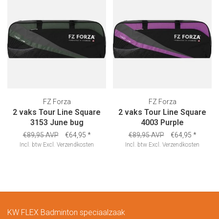
FZ Forza
FZ Forza
2 vaks Tour Line Square
2 vaks Tour Line Square
3153 June bug
4003 Purple
€89,95 AVP
€64,95
*
€89,95 AVP
€64,95
*
Incl. btw
Excl.
Verzendkosten
Incl. btw
Excl.
Verzendkosten
KW FLEX Badminton speciaalzaak