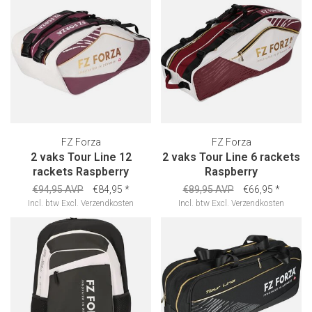
FZ Forza
FZ Forza
2 vaks Tour Line 12
2 vaks Tour Line 6 rackets
rackets Raspberry
Raspberry
€94,95 AVP
€84,95
*
€89,95 AVP
€66,95
*
Incl. btw
Excl.
Verzendkosten
Incl. btw
Excl.
Verzendkosten