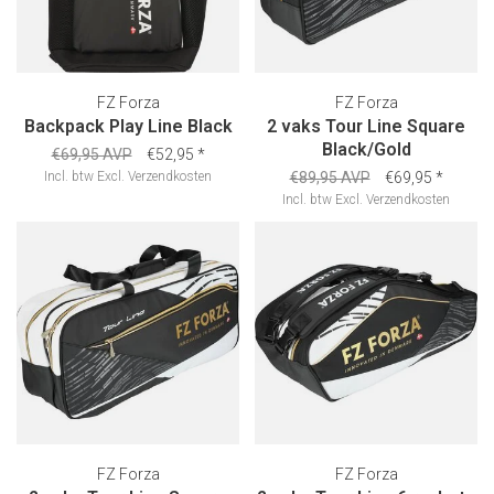
FZ Forza
FZ Forza
Backpack Play Line Black
2 vaks Tour Line Square
Black/Gold
€69,95 AVP
€52,95
*
Incl. btw
Excl.
Verzendkosten
€89,95 AVP
€69,95
*
Incl. btw
Excl.
Verzendkosten
FZ Forza
FZ Forza