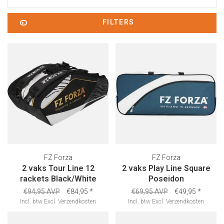
FILTERS
FZ Forza
FZ Forza
2 vaks Tour Line 12
2 vaks Play Line Square
rackets Black/White
Poseidon
€94,95 AVP
€84,95
*
€69,95 AVP
€49,95
*
Incl. btw
Excl.
Verzendkosten
Incl. btw
Excl.
Verzendkosten