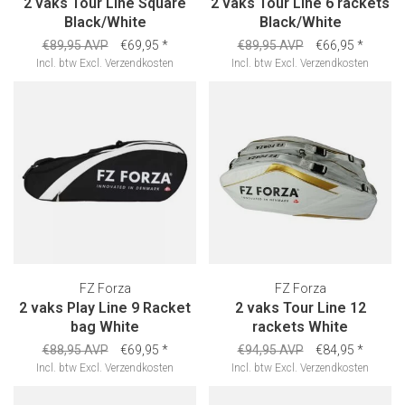
2 vaks Tour Line Square
2 vaks Tour Line 6 rackets
Black/White
Black/White
€89,95 AVP
€69,95
*
€89,95 AVP
€66,95
*
Incl. btw
Excl.
Verzendkosten
Incl. btw
Excl.
Verzendkosten
FZ Forza
FZ Forza
2 vaks Play Line 9 Racket
2 vaks Tour Line 12
bag White
rackets White
€88,95 AVP
€69,95
*
€94,95 AVP
€84,95
*
Incl. btw
Excl.
Verzendkosten
Incl. btw
Excl.
Verzendkosten