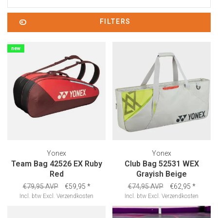
FILTERS
new
Yonex
Yonex
Team Bag 42526 EX Ruby
Club Bag 52531 WEX
Red
Grayish Beige
€79,95 AVP
€59,95
*
€74,95 AVP
€62,95
*
Incl. btw
Excl.
Verzendkosten
Incl. btw
Excl.
Verzendkosten