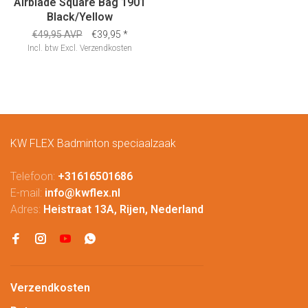
Airblade Square Bag 1901
Black/Yellow
€49,95 AVP
€39,95
*
Incl. btw
Excl.
Verzendkosten
KW FLEX Badminton speciaalzaak
Telefoon:
+31616501686
E-mail:
info@kwflex.nl
Adres:
Heistraat 13A, Rijen, Nederland
Verzendkosten