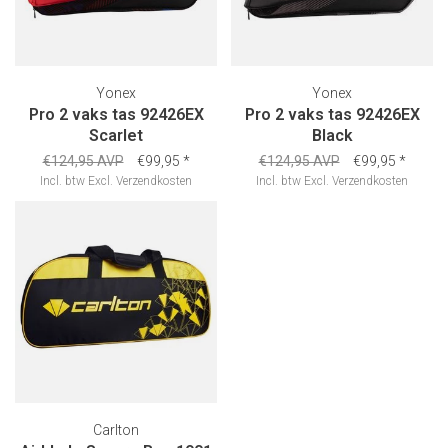
Yonex
Yonex
Pro 2 vaks tas 92426EX
Pro 2 vaks tas 92426EX
Scarlet
Black
€124,95 AVP
€99,95
*
€124,95 AVP
€99,95
*
Incl. btw
Excl.
Verzendkosten
Incl. btw
Excl.
Verzendkosten
Carlton