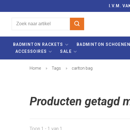
I.V.M. 
BADMINTON RACKETS
BADMINTON SCHOENE
ACCESSOIRES
SALE
Home
Tags
carlton bag
Producten getagd m
Toon 1 - 1 van 1