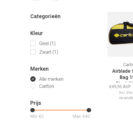
Categorieën
Kleur
Geel
(1)
Zwart
(1)
Carlt
Merken
Airblade
Bag 1
Alle merken
Black/Y
Carlton
€49,95 AVP
Incl. btw
Verzendk
Prijs
Min: €
0
Max: €
40