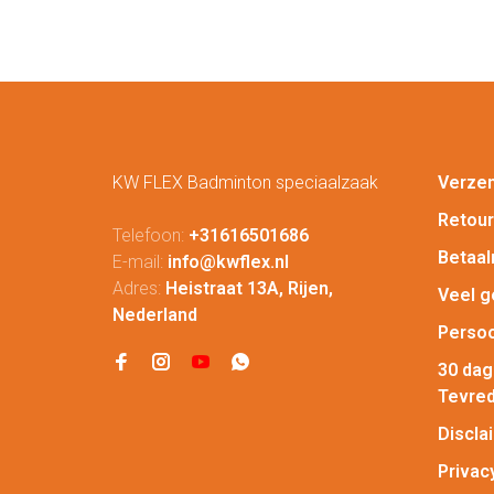
KW FLEX Badminton speciaalzaak
Verze
Retou
Telefoon:
+31616501686
Betaa
E-mail:
info@kwflex.nl
Adres:
Heistraat 13A, Rijen,
Veel g
Nederland
Persoo
30 da
Tevred
Discla
Privac