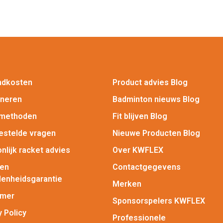
ndkosten
Product advies Blog
rneren
Badminton nieuws Blog
lmethoden
Fit blijven Blog
estelde vragen
Nieuwe Producten Blog
nlijk racket advies
Over KWFLEX
gen
Contactgegevens
enheidsgarantie
Merken
imer
Sponsorspelers KWFLEX
y Policy
Professionele