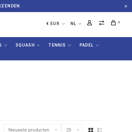
RZENDEN.
0
€ EUR
NL
G
SQUASH
TENNIS
PADEL
Nieuwste producten
25