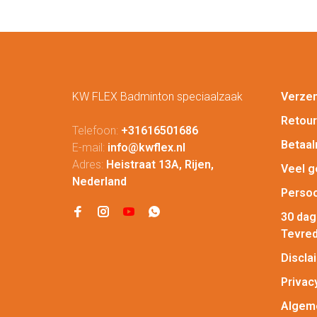
KW FLEX Badminton speciaalzaak
Verze
Retou
Telefoon:
+31616501686
Betaa
E-mail:
info@kwflex.nl
Adres:
Heistraat 13A, Rijen,
Veel g
Nederland
Persoo
30 da
Tevred
Discla
Privac
Algem