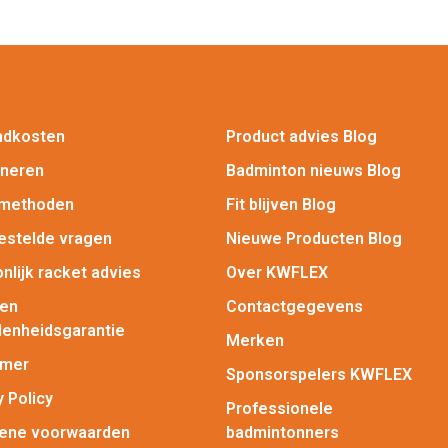
ndkosten
Product advies Blog
rneren
Badminton nieuws Blog
lmethoden
Fit blijven Blog
estelde vragen
Nieuwe Producten Blog
nlijk racket advies
Over KWFLEX
gen
Contactgegevens
enheidsgarantie
Merken
imer
Sponsorspelers KWFLEX
y Policy
Professionele
ene voorwaarden
badmintonners