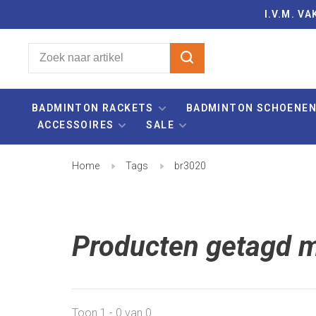
I.V.M. 
BADMINTON RACKETS
BADMINTON SCHOENE
ACCESSOIRES
SALE
Home
Tags
br3020
Producten getagd 
Toon 1 - 0 van 0