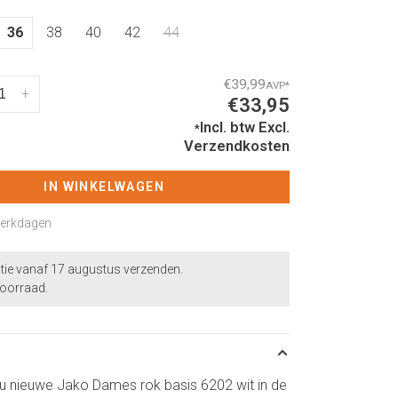
36
38
40
42
44
€39,99
AVP
*
+
€33,95
Incl. btw
Excl.
*
Verzendkosten
IN WINKELWAGEN
 werkdagen
ntie vanaf 17 augustus verzenden.
voorraad.
jou nieuwe Jako Dames rok basis 6202 wit in de