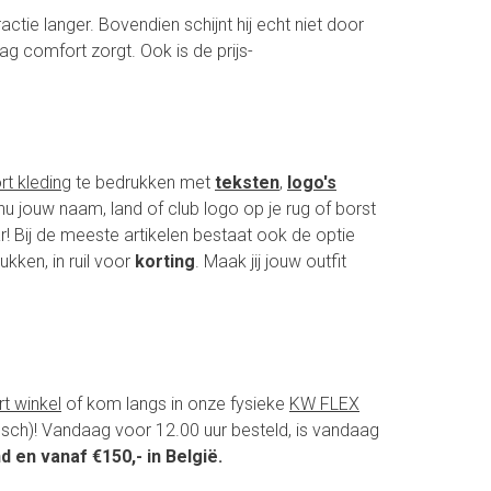
actie langer. Bovendien schijnt hij echt niet door
ag comfort zorgt. Ook is de prijs-
rt kleding
te bedrukken met
teksten
,
logo's
nu jouw naam, land of club logo op je rug of borst
r! Bij de meeste artikelen bestaat ook de optie
kken, in ruil voor
korting
. Maak jij jouw outfit
rt winkel
of kom langs in onze fysieke
KW FLEX
Bosch)! Vandaag voor 12.00 uur besteld, is vandaag
d en vanaf €150,- in België.