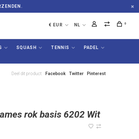
RZENDEN.
0
€ EUR
NL
G
SQUASH
TENNIS
PADEL
Deel dit product:
Facebook
Twitter
Pinterest
ames rok basis 6202 Wit