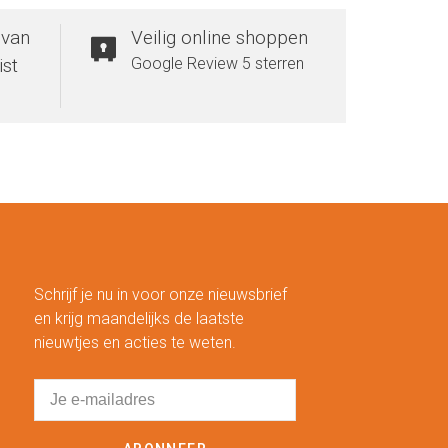
 van
Veilig online shoppen
ist
Google Review 5 sterren
Schrijf je nu in voor onze nieuwsbrief
en krijg maandelijks de laatste
nieuwtjes en acties te weten.