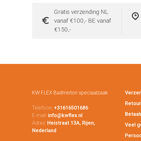
Gratis verzending NL
vanaf €100,- BE vanaf
€150,-
KW FLEX Badminton speciaalzaak
Verze
Retou
Telefoon:
+31616501686
Betaa
E-mail:
info@kwflex.nl
Adres:
Heistraat 13A, Rijen,
Veel g
Nederland
Persoo