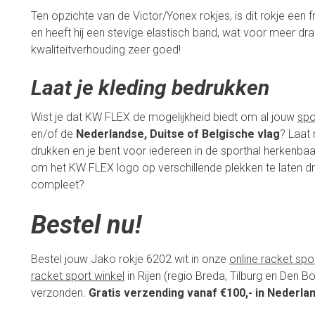
Ten opzichte van de Victor/Yonex rokjes, is dit rokje een fr
en heeft hij een stevige elastisch band, wat voor meer dra
kwaliteitverhouding zeer goed!
Laat je kleding bedrukken
Wist je dat KW FLEX de mogelijkheid biedt om al jouw
spo
en/of de
Nederlandse, Duitse of Belgische
vlag
? Laat 
drukken en je bent voor iedereen in de sporthal herkenbaa
om het KW FLEX logo op verschillende plekken te laten dru
compleet?
Bestel nu!
Bestel jouw Jako rokje 6202 wit in onze
online racket spo
racket sport winkel
in Rijen (regio Breda, Tilburg en Den 
verzonden.
Gratis verzending vanaf €100,- in Nederlan