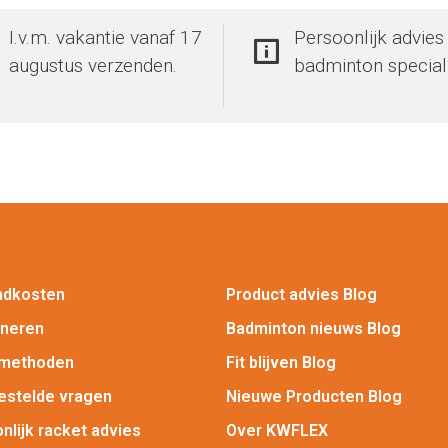
I.v.m. vakantie vanaf 17
Persoonlijk advies
augustus verzenden.
badminton special
ndkosten
Product advies Blog
rneren
Badminton nieuws Blog
lmethoden
Fit blijven Blog
estelde vragen
Nieuwe Producten Blog
nlijk racket advies
Over KWFLEX