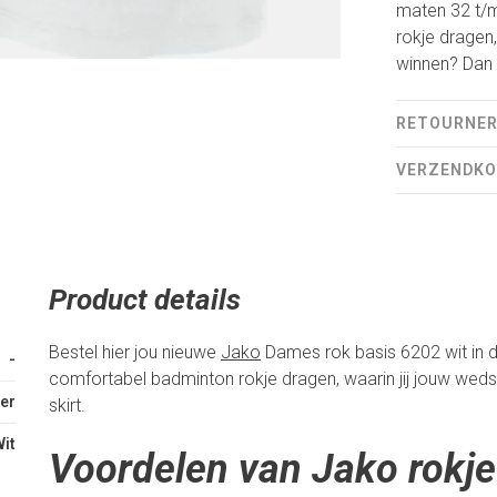
maten 32 t/m 
rokje dragen, 
winnen? Dan i
RETOURNE
VERZENDK
Product details
Bestel hier jou nieuwe
Jako
Dames rok basis 6202 wit in de
-
comfortabel badminton rokje dragen, waarin jij jouw wedstr
er
skirt.
it
Voordelen van Jako rokje