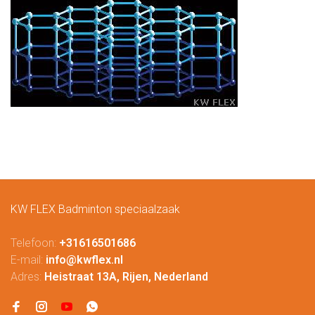
KW FLEX Badminton speciaalzaak
Telefoon:
+31616501686
E-mail:
info@kwflex.nl
Adres:
Heistraat 13A, Rijen, Nederland