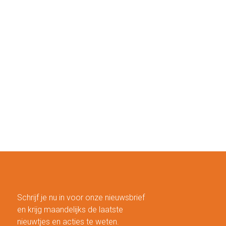
Schrijf je nu in voor onze nieuwsbrief
en krijg maandelijks de laatste
nieuwtjes en acties te weten.