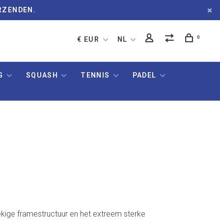
RZENDEN.
0
€ EUR
NL
G
SQUASH
TENNIS
PADEL
ekige framestructuur en het extreem sterke