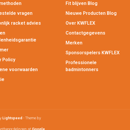
lmethoden
Fit blijven Blog
estelde vragen
Nieuwe Producten Blog
nlijk racket advies
Over KWFLEX
gen
Contactgegevens
enheidsgarantie
Merken
imer
Sponsorspelers KWFLEX
y Policy
Professionele
ene voorwaarden
badmintonners
ie
by
Lightspeed
- Theme by
antbeoordelingen at
Google