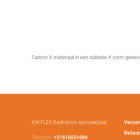
Carbon X materiaal in een dubbele X vorm gewe
KW FLEX Badminton speciaalzaak
Verze
Retou
Telefoon:
+31616501686