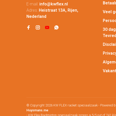
Betaa
E-mail:
info@kwflex.nl
Adres:
Heistraat 13A, Rijen,
Veel g
Nederland
Persoo
30 da
Tevred
Discla
Privac
Algem
Vakant
© Copyright 2026 KW FLEX racket speciaalzaak
- Powered 
Huysmans.me
-
KW Flex Badminton speciaalzaak
scores a
5
/
5
out of
241
kl