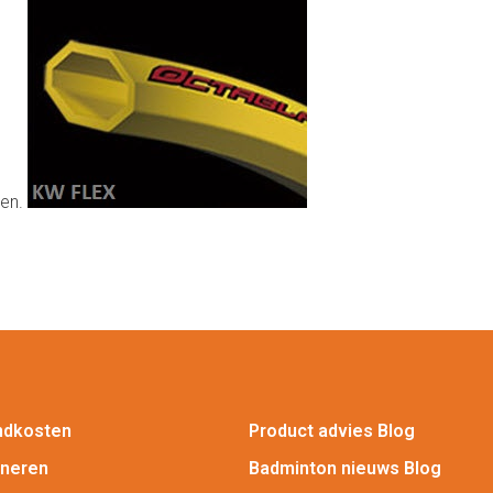
ven.
ndkosten
Product advies Blog
rneren
Badminton nieuws Blog