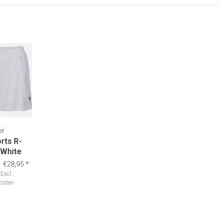
or
rts R-
 White
€28,95
*
Excl.
osten