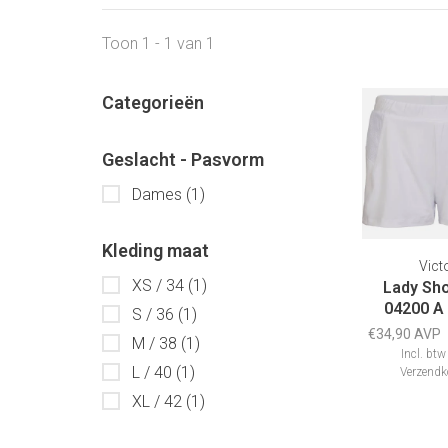
Toon 1 - 1 van 1
Categorieën
Geslacht - Pasvorm
Dames
(1)
Kleding maat
Vict
XS / 34
(1)
Lady Sho
04200 A
S / 36
(1)
€34,90 AVP
M / 38
(1)
Incl. btw
L / 40
(1)
Verzendk
XL / 42
(1)