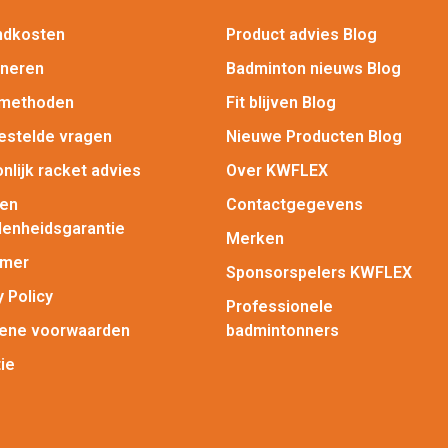
ndkosten
Product advies Blog
rneren
Badminton nieuws Blog
lmethoden
Fit blijven Blog
estelde vragen
Nieuwe Producten Blog
nlijk racket advies
Over KWFLEX
gen
Contactgegevens
enheidsgarantie
Merken
imer
Sponsorspelers KWFLEX
y Policy
Professionele
ene voorwaarden
badmintonners
ie