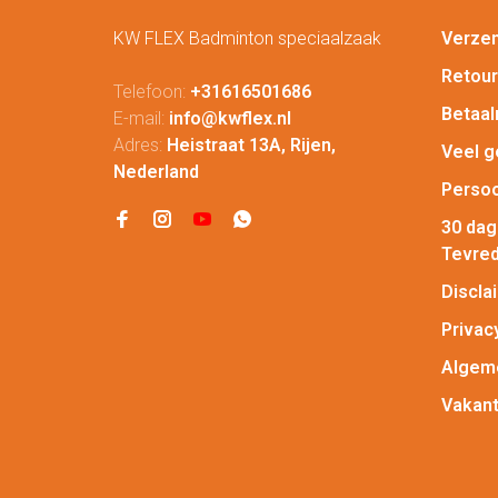
KW FLEX Badminton speciaalzaak
Verze
Retou
Telefoon:
+31616501686
Betaa
E-mail:
info@kwflex.nl
Adres:
Heistraat 13A, Rijen,
Veel g
Nederland
Persoo
30 da
Tevred
Discla
Privac
Algem
Vakant