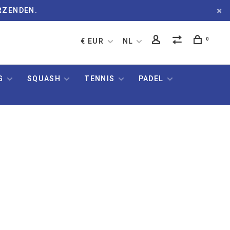
RZENDEN.
0
€ EUR
NL
G
SQUASH
TENNIS
PADEL