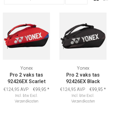
Yonex
Yonex
Pro 2 vaks tas
Pro 2 vaks tas
92426EX Scarlet
92426EX Black
€124,95 AVP
€99,95
*
€124,95 AVP
€99,95
*
Incl. btw
Excl.
Incl. btw
Excl.
Verzendkosten
Verzendkosten