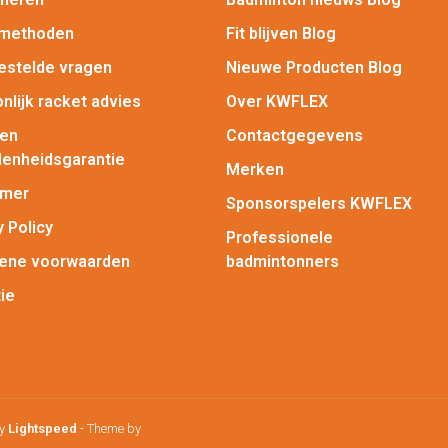
lmethoden
Fit blijven Blog
estelde vragen
Nieuwe Producten Blog
nlijk racket advies
Over KWFLEX
gen
Contactgegevens
enheidsgarantie
Merken
imer
Sponsorspelers KWFLEX
y Policy
Professionele
ene voorwaarden
badmintonners
ie
by
Lightspeed
- Theme by