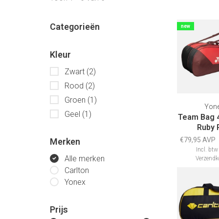
Categorieën
new
Kleur
Zwart
(2)
Rood
(2)
Groen
(1)
Yon
Geel
(1)
Team Bag 
Ruby 
€79,95 AVP
Merken
Incl. btw
Alle merken
Verzendk
Carlton
Yonex
Prijs