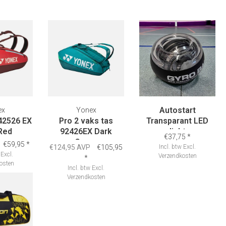
Autostart
ex
Yonex
42526 EX
Pro 2 vaks tas
Transparant LED
Red
92426EX Dark
licht
€37,75
*
Green
€59,95
*
€124,95 AVP
€105,95
Incl. btw
Excl.
Excl.
Verzendkosten
*
osten
Incl. btw
Excl.
Verzendkosten