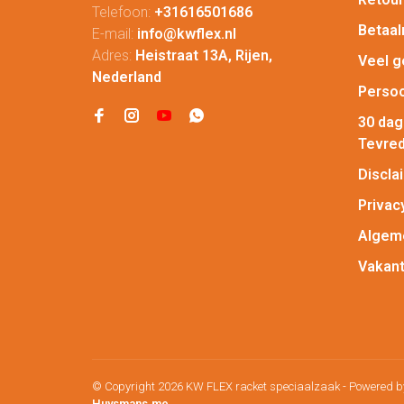
Telefoon:
+31616501686
Betaa
E-mail:
info@kwflex.nl
Adres:
Heistraat 13A, Rijen,
Veel g
Nederland
Persoo
30 da
Tevred
Discla
Privac
Algem
Vakant
© Copyright 2026 KW FLEX racket speciaalzaak
- Powered 
Huysmans.me