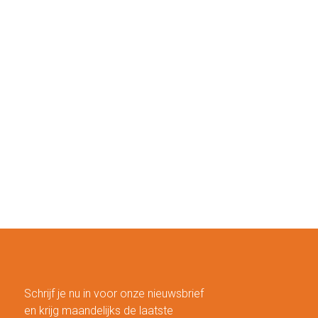
Schrijf je nu in voor onze nieuwsbrief
en krijg maandelijks de laatste