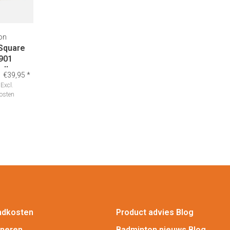
on
 Square
901
ellow
€39,95
*
Excl.
osten
ndkosten
Product advies Blog
rneren
Badminton nieuws Blog