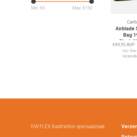
Min: €
0
Max: €
150
Carlt
Airblade
Bag 1
Black/Y
€49,95 AVP
Incl. btw
Verzendk
KW FLEX Badminton speciaalzaak
Verze
Retou