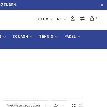
RZENDEN.
0
€ EUR
NL
G
SQUASH
TENNIS
PADEL
Nieuwste producten
25