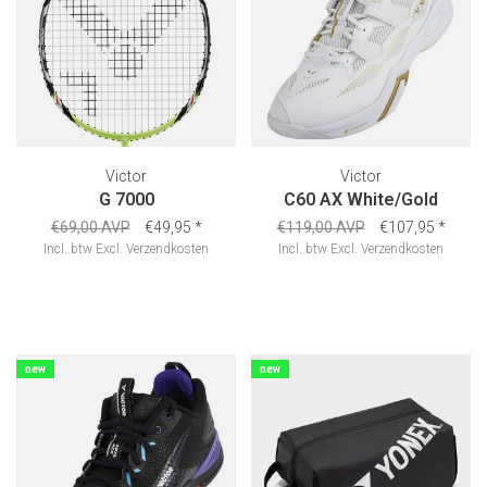
Victor
Victor
G 7000
C60 AX White/Gold
€69,00 AVP
€49,95
*
€119,00 AVP
€107,95
*
Incl. btw
Excl.
Verzendkosten
Incl. btw
Excl.
Verzendkosten
new
new