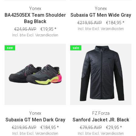
Yonex
Yonex
BA42505EX Team Shoulder
Subaxia GT Men Wide Gray
Bag Black
€219,95 AVP
€184,95
*
€24,95 AVP
€19,95
*
Incl. btw
Excl.
Verzendkosten
Incl. btw
Excl.
Verzendkosten
new
sale
Yonex
FZ Forza
Subaxia GT Men Dark Gray
Sanford Jacket JR. Black
€219,95 AVP
€184,95
*
€79,95 AVP
€29,95
*
Incl. btw
Excl.
Verzendkosten
Incl. btw
Excl.
Verzendkosten