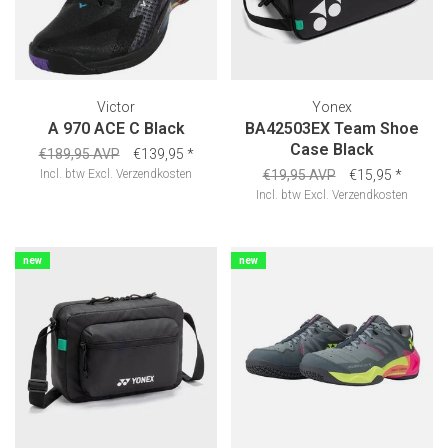
Victor
Yonex
A 970 ACE C Black
BA42503EX Team Shoe
Case Black
€189,95 AVP
€139,95
*
Incl. btw
Excl.
Verzendkosten
€19,95 AVP
€15,95
*
Incl. btw
Excl.
Verzendkosten
new
new