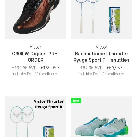
Victor
Victor
C90II W Copper PRE-
Badmintonset Thruster
ORDER
Ryuga Sport F + shuttles
€199,95 AVP
€169,95
*
€82,95 AVP
€59,95
*
Incl. btw
Excl.
Verzendkosten
Incl. btw
Excl.
Verzendkosten
new