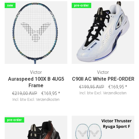
new
pre-order
Victor
Victor
Auraspeed 100X B 4UG5
C90II AC White PRE-ORDER
Frame
€199,95 AVP
€169,95
*
€219,00 AVP
€169,95
*
Incl. btw
Excl.
Verzendkosten
Incl. btw
Excl.
Verzendkosten
pre-order