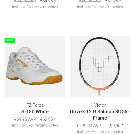
€74,95 AVP
€64,95
*
€69,95 AVP
€62,95
*
Incl. btw
Excl.
Verzendkosten
Incl. btw
Excl.
Verzendkosten
new
FZ Forza
Victor
S-180 White
DriveX 12 O Salmon 3UG5 -
Frame
€69,95 AVP
€62,95
*
Incl. btw
Excl.
Verzendkosten
€239,00 AVP
€199,95
*
Incl. btw
Excl.
Verzendkosten