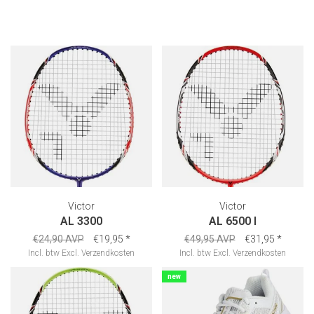
Victor
Victor
AL 3300
AL 6500 I
€24,90 AVP
€19,95
*
€49,95 AVP
€31,95
*
Incl. btw
Excl.
Verzendkosten
Incl. btw
Excl.
Verzendkosten
new