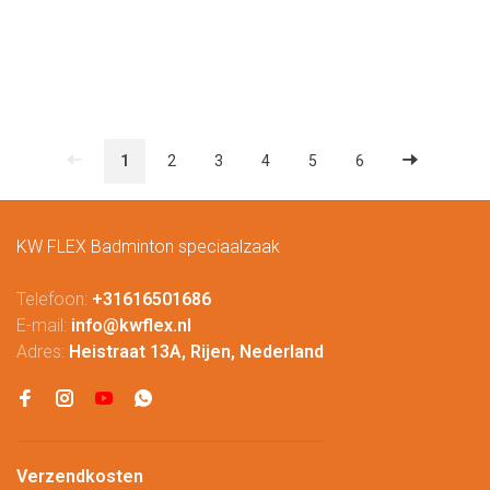
1
2
3
4
5
6
KW FLEX Badminton speciaalzaak
Telefoon:
+31616501686
E-mail:
info@kwflex.nl
Adres:
Heistraat 13A, Rijen, Nederland
Verzendkosten