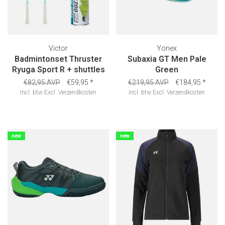
Victor
Yonex
Badmintonset Thruster
Subaxia GT Men Pale
Ryuga Sport R + shuttles
Green
€82,95 AVP
€59,95
*
€219,95 AVP
€184,95
*
Incl. btw
Excl.
Verzendkosten
Incl. btw
Excl.
Verzendkosten
new
new