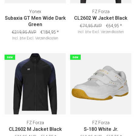
Yonex
FZ Forza
Subaxia GT Men Wide Dark
CL2602 W Jacket Black
Green
€74,95 AVP
€64,95
*
€219,95 AVP
€184,95
*
Incl. btw
Excl.
Verzendkosten
Incl. btw
Excl.
Verzendkosten
new
new
FZ Forza
FZ Forza
CL2602 M Jacket Black
S-180 White Jr.