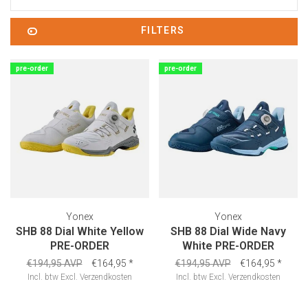
FILTERS
pre-order
pre-order
Yonex
Yonex
SHB 88 Dial White Yellow
SHB 88 Dial Wide Navy
PRE-ORDER
White PRE-ORDER
€194,95 AVP
€164,95
*
€194,95 AVP
€164,95
*
Incl. btw
Excl.
Verzendkosten
Incl. btw
Excl.
Verzendkosten