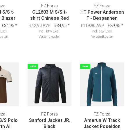
rza
FZ Forza
FZ Forza
 S/S t-
CL2603 M S/S t-
HT Power Andersen
y Blazer
shirt Chinese Red
F - Bespannen
€34,95
*
€42,90 AVP
€34,95
*
€119,90 AVP
€89,95
*
Excl.
Incl. btw
Excl.
Incl. btw
Excl.
osten
Verzendkosten
Verzendkosten
sale
new
rza
FZ Forza
FZ Forza
S/S Polo
Sanford Jacket JR.
Amerun W Track
th All
Black
Jacket Poseidon