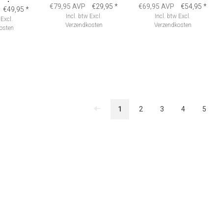
and
€79,95 AVP
€29,95
*
€69,95 AVP
€54,95
*
€49,95
*
Incl. btw
Excl.
Incl. btw
Excl.
Excl.
Verzendkosten
Verzendkosten
osten
1
2
3
4
5