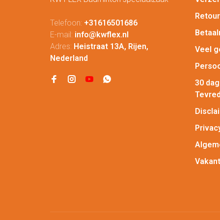
Retou
Telefoon:
+31616501686
Betaa
E-mail:
info@kwflex.nl
Adres:
Heistraat 13A, Rijen,
Veel g
Nederland
Persoo
30 da
Tevred
Discla
Privac
Algem
Vakant