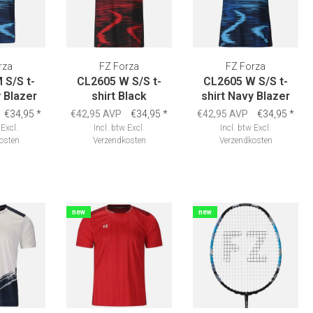
rza
FZ Forza
FZ Forza
 S/S t-
CL2605 W S/S t-
CL2605 W S/S t-
y Blazer
shirt Black
shirt Navy Blazer
€34,95
*
€42,95 AVP
€34,95
*
€42,95 AVP
€34,95
*
Excl.
Incl. btw
Excl.
Incl. btw
Excl.
osten
Verzendkosten
Verzendkosten
new
new