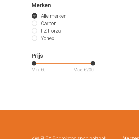
Merken
Alle merken
Carlton
FZ Forza
Yonex
Prijs
Min: €
0
Max: €
200
KW FLEX Badminton speciaalzaak
Verze