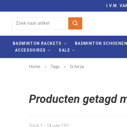
I.V.M. 
BADMINTON RACKETS
BADMINTON SCHOENE
ACCESSOIRES
SALE
Home
Tags
fz forza
Producten getagd m
Toon 1 - 24 van 192