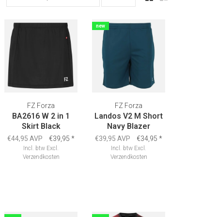
new
FZ Forza
FZ Forza
BA2616 W 2 in 1
Landos V2 M Short
Skirt Black
Navy Blazer
€44,95 AVP
€39,95
*
€39,95 AVP
€34,95
*
Incl. btw
Excl.
Incl. btw
Excl.
Verzendkosten
Verzendkosten