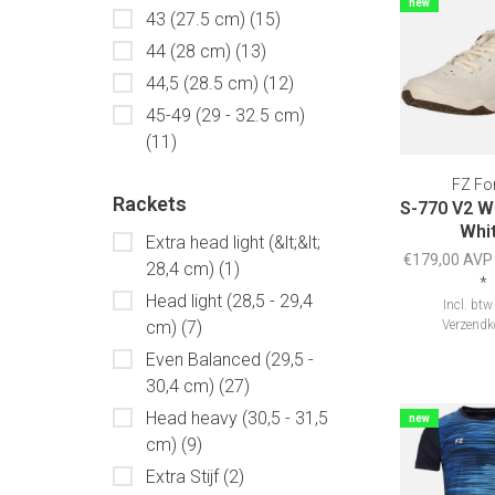
new
43 (27.5 cm)
(15)
44 (28 cm)
(13)
44,5 (28.5 cm)
(12)
45-49 (29 - 32.5 cm)
(11)
FZ Fo
Rackets
S-770 V2 W
Whi
Extra head light (&lt;&lt;
€179,00 AVP
28,4 cm)
(1)
*
Head light (28,5 - 29,4
Incl. btw
cm)
(7)
Verzendk
Even Balanced (29,5 -
30,4 cm)
(27)
Head heavy (30,5 - 31,5
new
cm)
(9)
Extra Stijf
(2)