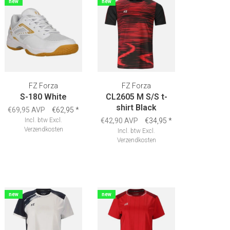
new
new
FZ Forza
FZ Forza
S-180 White
CL2605 M S/S t-
shirt Black
€69,95 AVP
€62,95
*
Incl. btw
Excl.
€42,90 AVP
€34,95
*
Verzendkosten
Incl. btw
Excl.
Verzendkosten
new
new