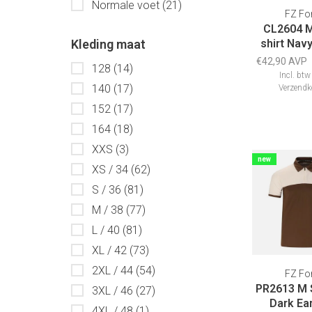
Normale voet
(21)
FZ Fo
CL2604 M
Kleding maat
shirt Nav
€42,90 AVP
128
(14)
Incl. btw
140
(17)
Verzendk
152
(17)
164
(18)
XXS
(3)
new
XS / 34
(62)
S / 36
(81)
M / 38
(77)
L / 40
(81)
XL / 42
(73)
2XL / 44
(54)
FZ Fo
PR2613 M 
3XL / 46
(27)
Dark Ear
4XL / 48
(1)