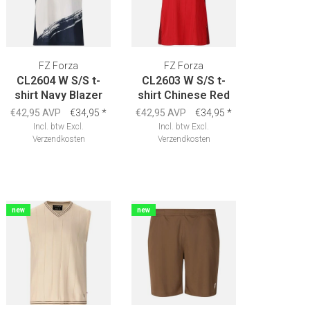
FZ Forza
FZ Forza
CL2604 W S/S t-
CL2603 W S/S t-
shirt Navy Blazer
shirt Chinese Red
€42,95 AVP
€34,95
*
€42,95 AVP
€34,95
*
Incl. btw
Excl.
Incl. btw
Excl.
Verzendkosten
Verzendkosten
new
new