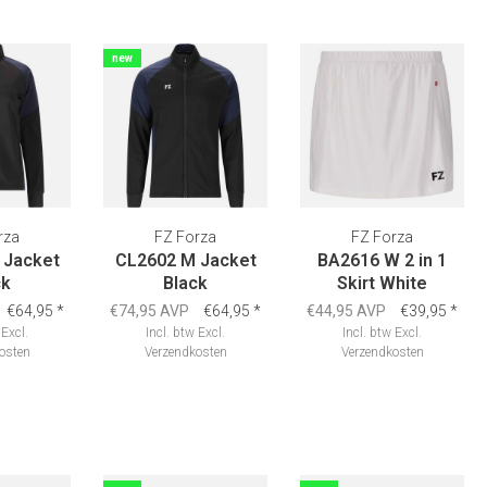
new
rza
FZ Forza
FZ Forza
 Jacket
CL2602 M Jacket
BA2616 W 2 in 1
ck
Black
Skirt White
€64,95
*
€74,95 AVP
€64,95
*
€44,95 AVP
€39,95
*
Excl.
Incl. btw
Excl.
Incl. btw
Excl.
osten
Verzendkosten
Verzendkosten