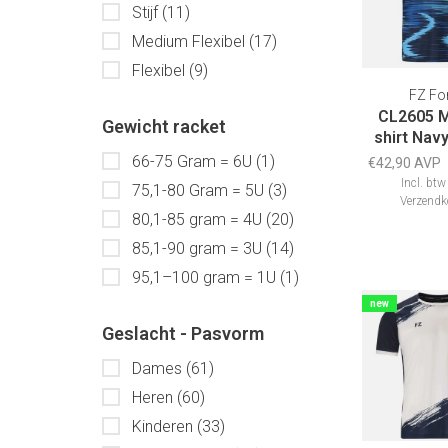
Stijf
(11)
Medium Flexibel
(17)
Flexibel
(9)
FZ Fo
CL2605 M
Gewicht racket
shirt Nav
66-75 Gram = 6U
(1)
€42,90 AVP
Incl. btw
75,1-80 Gram = 5U
(3)
Verzendk
80,1-85 gram = 4U
(20)
85,1-90 gram = 3U
(14)
95,1–100 gram = 1U
(1)
new
Geslacht - Pasvorm
Dames
(61)
Heren
(60)
Kinderen
(33)