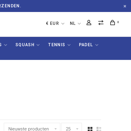
RZENDEN.
0
€ EUR
NL
G
SQUASH
TENNIS
PADEL
Nieuwste producten
25