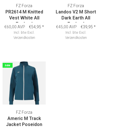
FZ Forza
FZ Forza
PR2614 M Knitted
Landos V2 M Short
Vest White All
Dark Earth All
England
England
€60,00 AVP
€54,95
*
€45,00 AVP
€39,95
*
Incl. btw
Excl.
Incl. btw
Excl.
Verzendkosten
Verzendkosten
new
FZ Forza
Americ M Track
Jacket Poseidon