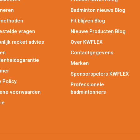
rneren
Badminton nieuws Blog
lmethoden
Fit blijven Blog
estelde vragen
Nieuwe Producten Blog
nlijk racket advies
Over KWFLEX
gen
Contactgegevens
enheidsgarantie
Merken
imer
Sponsorspelers KWFLEX
y Policy
Professionele
ene voorwaarden
badmintonners
ie