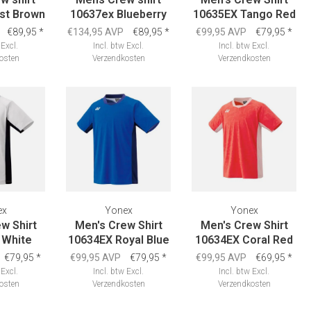
st Brown
10637ex Blueberry
10635EX Tango Red
€89,95
*
€134,95 AVP
€89,95
*
€99,95 AVP
€79,95
*
Excl.
Incl. btw
Excl.
Incl. btw
Excl.
osten
Verzendkosten
Verzendkosten
ex
Yonex
Yonex
w Shirt
Men's Crew Shirt
Men's Crew Shirt
 White
10634EX Royal Blue
10634EX Coral Red
€79,95
*
€99,95 AVP
€79,95
*
€99,95 AVP
€69,95
*
Excl.
Incl. btw
Excl.
Incl. btw
Excl.
osten
Verzendkosten
Verzendkosten