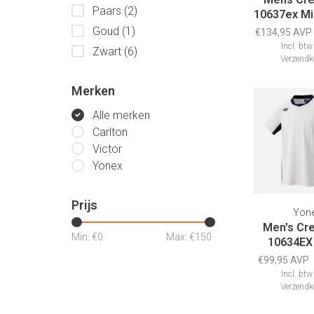
Paars
(2)
10637ex Mi
Goud
(1)
€134,95 AVP
Incl. btw
Zwart
(6)
Verzendk
Merken
Alle merken
Carlton
Victor
Yonex
Prijs
Yon
Men's Cre
Min: €
0
Max: €
150
10634EX
€99,95 AVP
Incl. btw
Verzendk