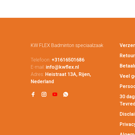
KW FLEX Badminton speciaalzaak
Verze
Retou
Telefoon:
+31616501686
Betaa
E-mail:
info@kwflex.nl
Adres:
Heistraat 13A, Rijen,
Veel g
Nederland
Persoo
30 da
Tevred
Discla
Privac
Algem