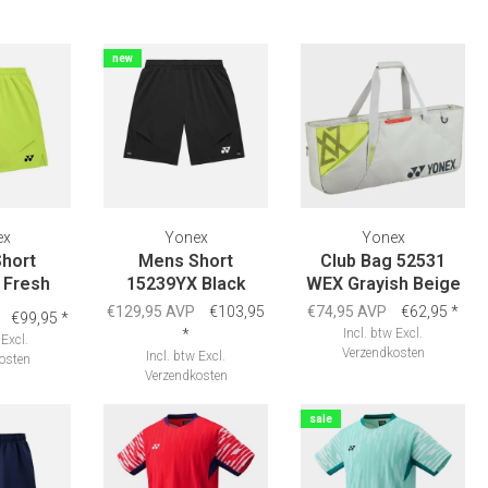
new
ex
Yonex
Yonex
hort
Mens Short
Club Bag 52531
 Fresh
15239YX Black
WEX Grayish Beige
e
€129,95 AVP
€103,95
€74,95 AVP
€62,95
*
€99,95
*
*
Incl. btw
Excl.
Excl.
Verzendkosten
Incl. btw
Excl.
osten
Verzendkosten
sale