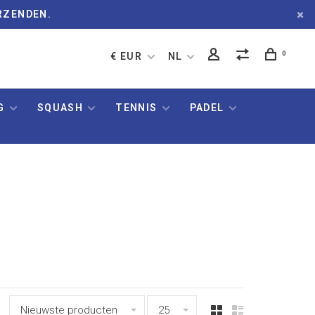
RZENDEN.
0
€ EUR
NL
G
SQUASH
TENNIS
PADEL
Nieuwste producten
25