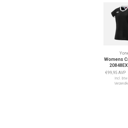
Yon
Womens Cr
20848EX
€99,95 AVP
Incl. btw
Verzendk