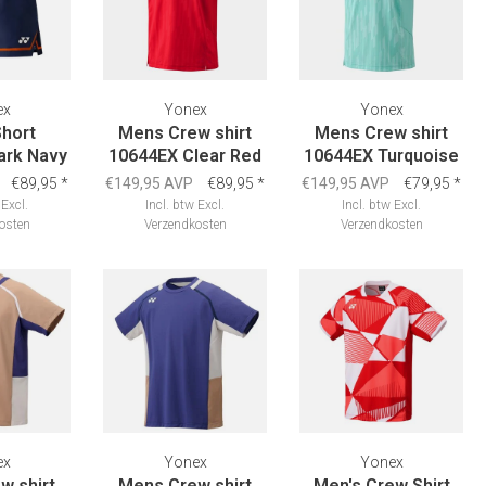
ex
Yonex
Yonex
hort
Mens Crew shirt
Mens Crew shirt
ark Navy
10644EX Clear Red
10644EX Turquoise
€89,95
*
€149,95 AVP
€89,95
*
€149,95 AVP
€79,95
*
Excl.
Incl. btw
Excl.
Incl. btw
Excl.
osten
Verzendkosten
Verzendkosten
ex
Yonex
Yonex
w shirt
Mens Crew shirt
Men's Crew Shirt