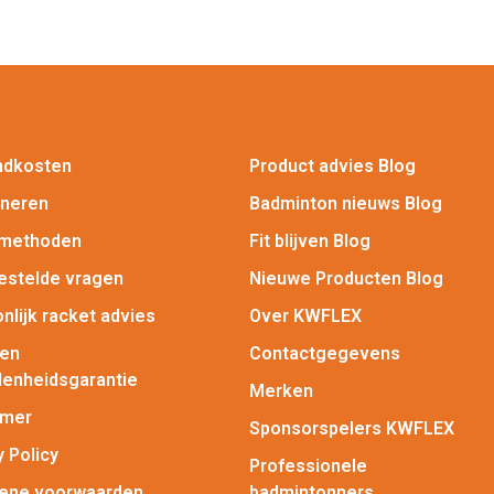
ndkosten
Product advies Blog
rneren
Badminton nieuws Blog
lmethoden
Fit blijven Blog
estelde vragen
Nieuwe Producten Blog
nlijk racket advies
Over KWFLEX
gen
Contactgegevens
enheidsgarantie
Merken
imer
Sponsorspelers KWFLEX
y Policy
Professionele
ene voorwaarden
badmintonners