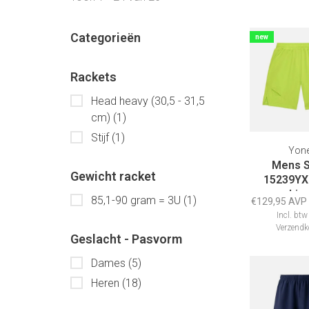
Categorieën
new
Rackets
Head heavy (30,5 - 31,5
cm)
(1)
Stijf
(1)
Yon
Mens S
Gewicht racket
15239YX
Lim
85,1-90 gram = 3U
(1)
€129,95 AVP
Incl. btw
Verzendk
Geslacht - Pasvorm
Dames
(5)
Heren
(18)