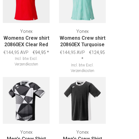
Yonex
Yonex
Womens Crew shirt
Womens Crew shirt
20860EX Clear Red
20860EX Turquoise
€144,95 AVP
€94,95
*
€144,95 AVP
€124,95
Incl. btw
Excl.
*
Verzendkosten
Incl. btw
Excl.
Verzendkosten
Yonex
Yonex
Men's Crew Shirt
Men's Crew Shirt