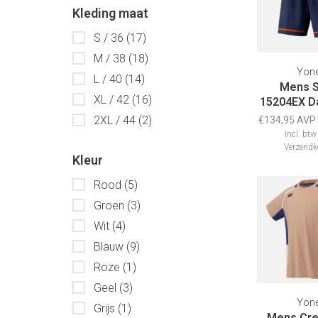
Kleding maat
S / 36
(17)
M / 38
(18)
Yon
L / 40
(14)
Mens S
XL / 42
(16)
15204EX D
2XL / 44
(2)
€134,95 AVP
Incl. btw
Verzendk
Kleur
Rood
(5)
Groen
(3)
Wit
(4)
Blauw
(9)
Roze
(1)
Geel
(3)
Yon
Grijs
(1)
Mens Cre