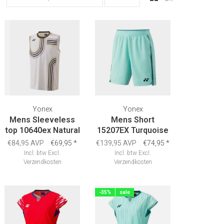
Yonex
Yonex
Mens Sleeveless
Mens Short
top 10640ex Natural
15207EX Turquoise
€84,95 AVP
€69,95
*
€139,95 AVP
€74,95
*
Incl. btw
Excl.
Incl. btw
Excl.
Verzendkosten
Verzendkosten
-35%
sale