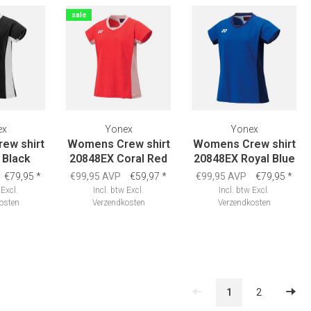
sale
ex
Yonex
Yonex
ew shirt
Womens Crew shirt
Womens Crew shirt
 Black
20848EX Coral Red
20848EX Royal Blue
€79,95
*
€99,95 AVP
€59,97
*
€99,95 AVP
€79,95
*
Excl.
Incl. btw
Excl.
Incl. btw
Excl.
osten
Verzendkosten
Verzendkosten
1
2