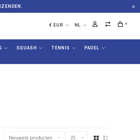
RZENDEN.
0
€ EUR
NL
G
SQUASH
TENNIS
PADEL
Nieuwste producten
25