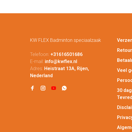
KW FLEX Badminton speciaalzaak
Verze
Retou
Telefoon:
+31616501686
Betaa
E-mail:
info@kwflex.nl
Adres:
Heistraat 13A, Rijen,
Veel g
Nederland
Persoo
30 da
Tevred
Discla
Privac
Algem