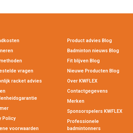
ndkosten
Product advies Blog
rneren
Badminton nieuws Blog
lmethoden
Fit blijven Blog
estelde vragen
Nieuwe Producten Blog
nlijk racket advies
Over KWFLEX
gen
Contactgegevens
enheidsgarantie
Merken
imer
Sponsorspelers KWFLEX
y Policy
Professionele
ene voorwaarden
badmintonners