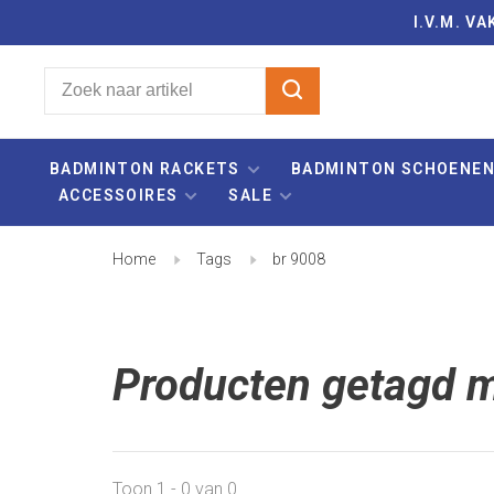
I.V.M. 
BADMINTON RACKETS
BADMINTON SCHOENE
ACCESSOIRES
SALE
Home
Tags
br 9008
Producten getagd m
Toon 1 - 0 van 0