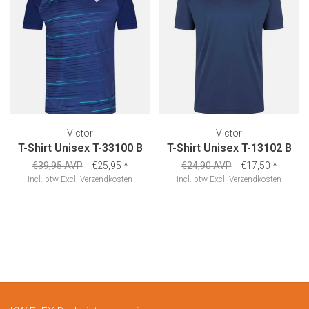
Victor
Victor
T-Shirt Unisex T-33100 B
T-Shirt Unisex T-13102 B
€39,95 AVP
€25,95
*
€24,90 AVP
€17,50
*
Incl. btw
Excl.
Verzendkosten
Incl. btw
Excl.
Verzendkosten