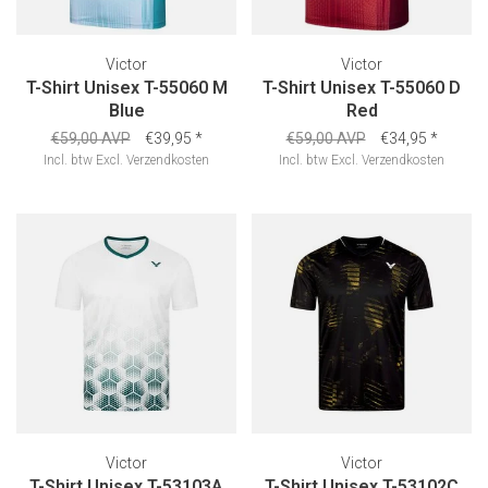
Victor
Victor
T-Shirt Unisex T-55060 M
T-Shirt Unisex T-55060 D
Blue
Red
€59,00 AVP
€39,95
*
€59,00 AVP
€34,95
*
Incl. btw
Excl.
Verzendkosten
Incl. btw
Excl.
Verzendkosten
Victor
Victor
T-Shirt Unisex T-53103A
T-Shirt Unisex T-53102C