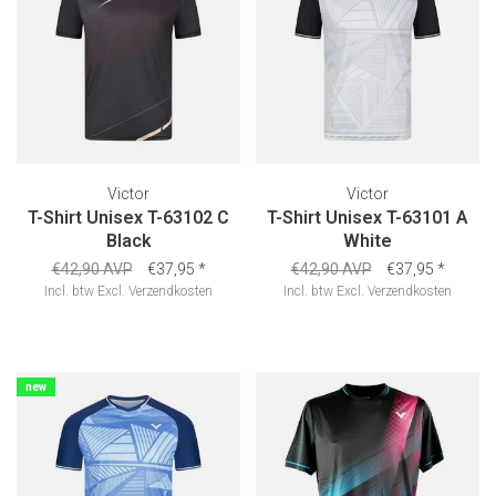
Victor
Victor
T-Shirt Unisex T-63102 C
T-Shirt Unisex T-63101 A
Black
White
€42,90 AVP
€37,95
*
€42,90 AVP
€37,95
*
Incl. btw
Excl.
Verzendkosten
Incl. btw
Excl.
Verzendkosten
new