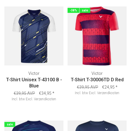
-38%
sale
Victor
Victor
T-Shirt Unisex T-43100 B -
T-Shirt T-30006TD D Red
Blue
€39,95 AVP
€24,95
*
€39,95 AVP
€34,95
*
Incl. btw
Excl.
Verzendkosten
Incl. btw
Excl.
Verzendkosten
sale