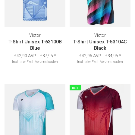
Victor
Victor
T-Shirt Unisex T-63100B
T-Shirt Unisex T-53104C
Blue
Black
€42,90 AVP
€37,95
*
€42,95 AVP
€34,95
*
Incl. btw
Excl.
Verzendkosten
Incl. btw
Excl.
Verzendkosten
sale