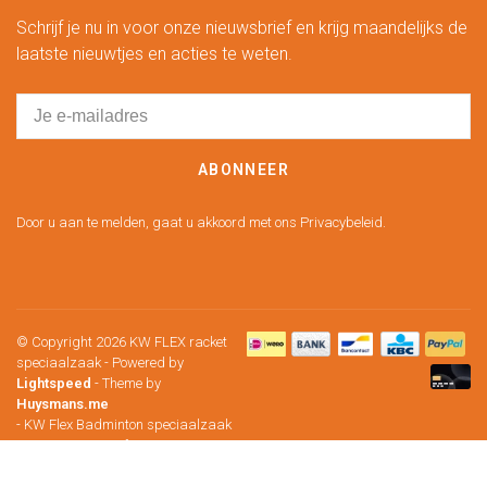
Schrijf je nu in voor onze nieuwsbrief en krijg maandelijks de
laatste nieuwtjes en acties te weten.
ABONNEER
Door u aan te melden, gaat u akkoord met ons Privacybeleid.
© Copyright 2026 KW FLEX racket
speciaalzaak
- Powered by
Lightspeed
- Theme by
Huysmans.me
-
KW Flex Badminton speciaalzaak
scores a
5
/
5
out of
241
klantbeoordelingen at
Google