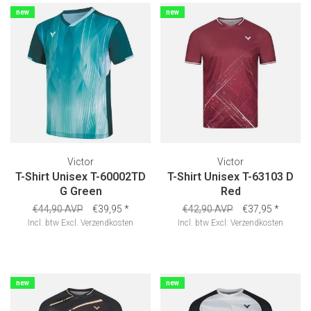
new
new
Victor
Victor
T-Shirt Unisex T-60002TD
T-Shirt Unisex T-63103 D
G Green
Red
€44,90 AVP
€39,95
*
€42,90 AVP
€37,95
*
Incl. btw
Excl.
Verzendkosten
Incl. btw
Excl.
Verzendkosten
new
new