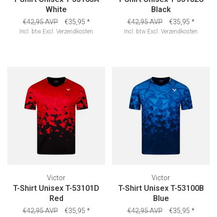
White
Black
€42,95 AVP
€35,95
*
€42,95 AVP
€35,95
*
Incl. btw
Excl.
Verzendkosten
Incl. btw
Excl.
Verzendkosten
Victor
Victor
T-Shirt Unisex T-53101D
T-Shirt Unisex T-53100B
Red
Blue
€42,95 AVP
€35,95
*
€42,95 AVP
€35,95
*