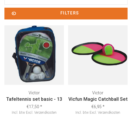
FILTERS
Victor
Victor
Tafeltennis set basic - 13
Vicfun Magic Catchball Set
€17,50
*
€6,95
*
Incl. btw
Excl.
Verzendkosten
Incl. btw
Excl.
Verzendkosten