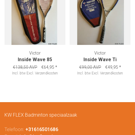
Victor
Victor
Inside Wave 85
Inside Wave Ti
€138,50 AVP
€64,95
*
€99,00 AVP
€49,95
*
Incl. btw
Excl.
Verzendkosten
Incl. btw
Excl.
Verzendkosten
KW FLEX Badminton speciaalzaak
Telefoon:
+31616501686