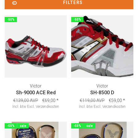
FILTERS
-50%
-50%
Victor
Victor
Sh-9000 ACE Red
SH-8500 D
€139,00 AVP
€69,00
*
€119,00 AVP
€59,00
*
Incl. btw
Excl.
Verzendkosten
Incl. btw
Excl.
Verzendkosten
-50%
sale
-50%
sale