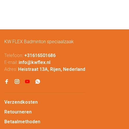
Arcsaber
Z3 Men Navy
Team Bag
16568
11 PRO 4U
423212EX
White
Black
Yonex 
16692
White
Yonex 
KW FLEX Badminton speciaalzaak
YM00
Navy B
Telefoon:
+31616501686
Yonex
E-mail:
info@kwflex.nl
Short
Adres:
Heistraat 13A, Rijen, Nederland
YM00
Black 
White
Yonex
Tracks
Verzendkosten
Jacke
Retourneren
YM00
Black
Betaalmethoden