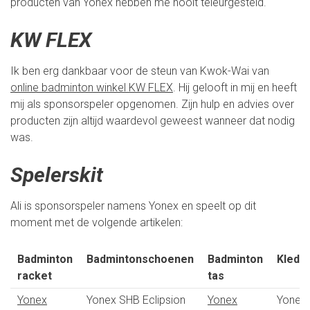
producten van Yonex hebben me nooit teleurgesteld.
KW FLEX
Ik ben erg dankbaar voor de steun van Kwok-Wai van
online badminton winkel KW FLEX
. Hij gelooft in mij en heeft
mij als sponsorspeler opgenomen. Zijn hulp en advies over
producten zijn altijd waardevol geweest wanneer dat nodig
was.
Spelerskit
Ali is sponsorspeler namens Yonex en speelt op dit
moment met de volgende artikelen:
Badminton
Badmintonschoenen
Badminton
Kledin
racket
tas
Yonex
Yonex SHB Eclipsion
Yonex
Yonex 