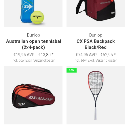
Dunlop
Dunlop
Australian open tennisbal
CX PSA Backpack
(2x4-pack)
Black/Red
€19,95 AVP
€13,80
*
€74,95 AVP
€52,95
*
Incl. btw
Excl.
Verzendkosten
Incl. btw
Excl.
Verzendkosten
new