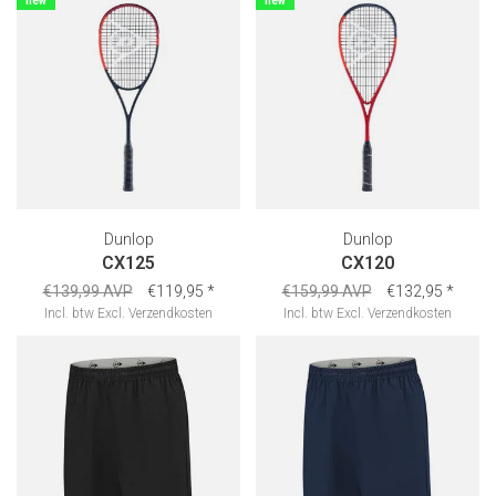
new
new
Dunlop
Dunlop
CX125
CX120
€139,99 AVP
€119,95
*
€159,99 AVP
€132,95
*
Incl. btw
Excl.
Verzendkosten
Incl. btw
Excl.
Verzendkosten