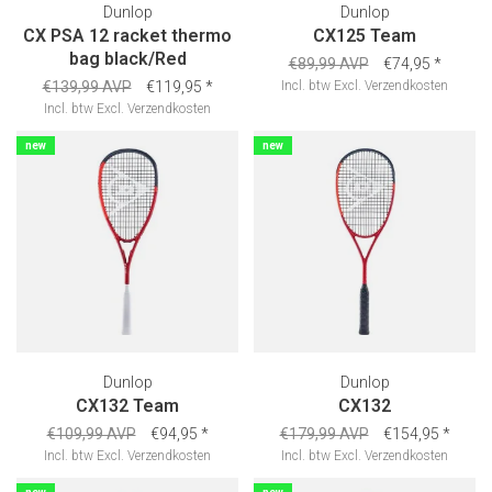
Dunlop
Dunlop
CX PSA 12 racket thermo
CX125 Team
bag black/Red
€89,99 AVP
€74,95
*
€139,99 AVP
€119,95
*
Incl. btw
Excl.
Verzendkosten
Incl. btw
Excl.
Verzendkosten
new
new
Dunlop
Dunlop
CX132 Team
CX132
€109,99 AVP
€94,95
*
€179,99 AVP
€154,95
*
Incl. btw
Excl.
Verzendkosten
Incl. btw
Excl.
Verzendkosten