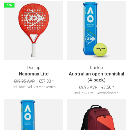
new
Dunlop
Dunlop
Nanomax Lite
Australian open tennisbal
(4-pack)
€99,95 AVP
€57,00
*
Incl. btw
Excl.
Verzendkosten
€9,95 AVP
€7,50
*
Incl. btw
Excl.
Verzendkosten