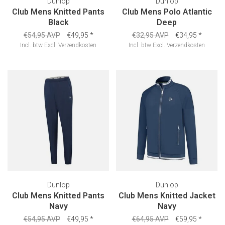
Dunlop
Dunlop
Club Mens Knitted Pants
Club Mens Polo Atlantic
Black
Deep
€54,95 AVP
€49,95
*
€32,95 AVP
€34,95
*
Incl. btw
Excl.
Verzendkosten
Incl. btw
Excl.
Verzendkosten
Dunlop
Dunlop
Club Mens Knitted Pants
Club Mens Knitted Jacket
Navy
Navy
€54,95 AVP
€49,95
*
€64,95 AVP
€59,95
*