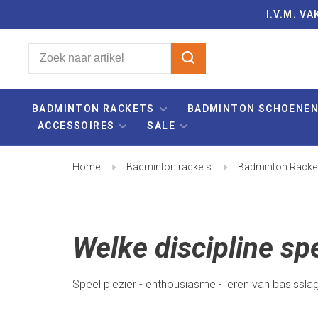
I.V.M. 
BADMINTON RACKETS
BADMINTON SCHOENE
ACCESSOIRES
SALE
Home
Badminton rackets
Badminton Racket
Welke discipline spe
Speel plezier - enthousiasme - leren van basissla