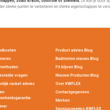
appen, zoals kracht, controle of snelheid.
Dit kun je door s
der sterke punten te verbeteren en sterke eigenschappen te vers
ndkosten
Product advies Blog
rneren
Badminton nieuws Blog
lmethoden
Fit blijven Blog
estelde vragen
Nieuwe Producten Blog
nlijk racket advies
Over KWFLEX
gen
Contactgegevens
enheidsgarantie
Merken
imer
Sponsorspelers KWFLEX