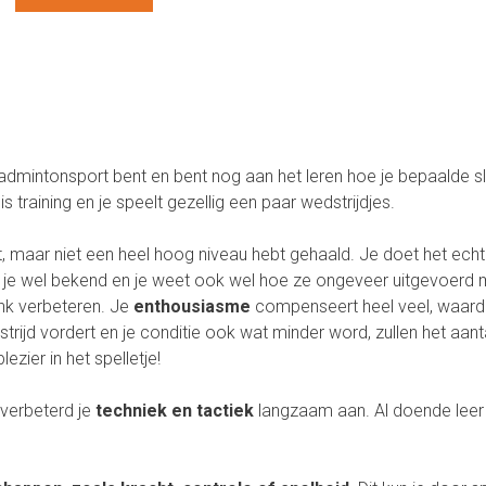
dmintonsport bent en bent nog aan het leren hoe je bepaalde
 training en je speelt gezellig een paar wedstrijdjes.
nt, maar niet een heel hoog niveau hebt gehaald. Je doet het ech
en je wel bekend en je weet ook wel hoe ze ongeveer uitgevoerd
ink verbeteren. Je
enthousiasme
compenseert heel veel, waardo
trijd vordert en je conditie ook wat minder word, zullen het aa
ezier in het spelletje!
 verbeterd je
techniek en tactiek
langzaam aan. Al doende leer j