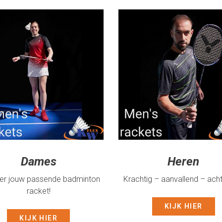
Dames
Heren
ier jouw passende badminton
Krachtig – aanvallend – ach
racket!
KIJK HIER
KIJK HIER