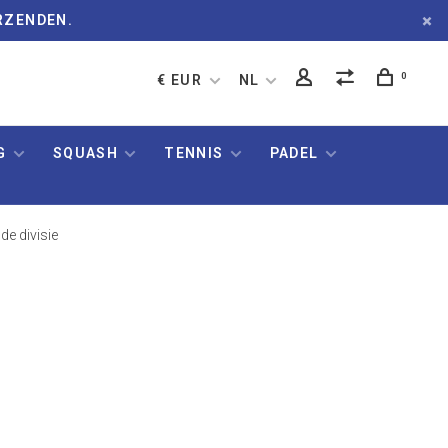
RZENDEN.
0
€ EUR
NL
G
SQUASH
TENNIS
PADEL
de divisie