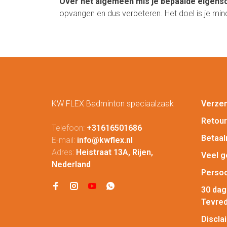
Over het algemeen mis je bepaalde eigensch
opvangen en dus verbeteren. Het doel is je min
KW FLEX Badminton speciaalzaak
Verze
Retou
Telefoon:
+31616501686
Betaa
E-mail:
info@kwflex.nl
Adres:
Heistraat 13A, Rijen,
Veel g
Nederland
Persoo
30 da
Tevred
Discla