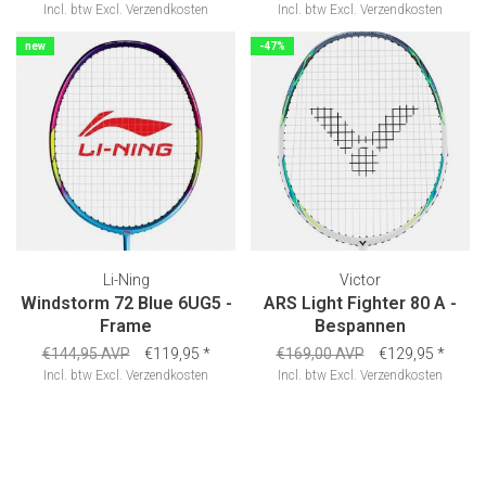
Incl. btw
Excl.
Verzendkosten
Incl. btw
Excl.
Verzendkosten
new
-47%
Li-Ning
Victor
Windstorm 72 Blue 6UG5 -
ARS Light Fighter 80 A -
Frame
Bespannen
€144,95 AVP
€119,95
*
€169,00 AVP
€129,95
*
Incl. btw
Excl.
Verzendkosten
Incl. btw
Excl.
Verzendkosten