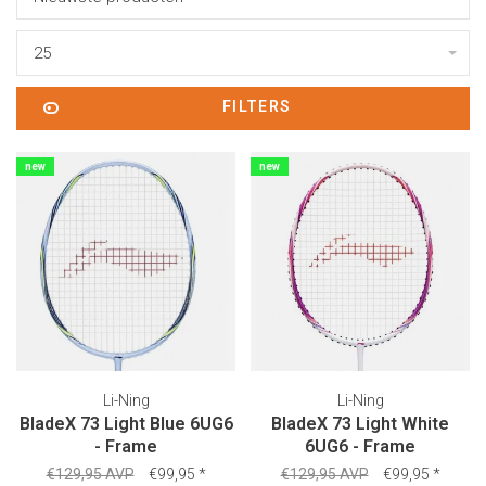
25
FILTERS
new
new
Li-Ning
Li-Ning
BladeX 73 Light Blue 6UG6
BladeX 73 Light White
- Frame
6UG6 - Frame
€129,95 AVP
€99,95
*
€129,95 AVP
€99,95
*