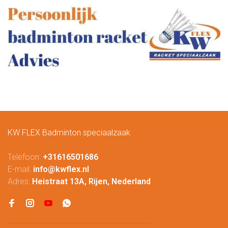
KW FLEX Badminton speciaalzaak
Telefoon:
+31616501686
E-mail:
info@kwflex.nl
Adres:
Heistraat 13A, Rijen, Nederland