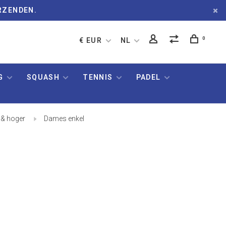
RZENDEN.
0
€ EUR
NL
G
SQUASH
TENNIS
PADEL
e & hoger
Dames enkel