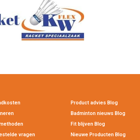
ndkosten
Product advies Blog
rneren
Badminton nieuws Blog
lmethoden
Fit blijven Blog
estelde vragen
Nieuwe Producten Blog