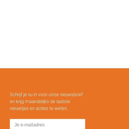
Schrijf je nu in voor onze nieuwsbrief
en krijg maandelijks de laatste
nieuwtjes en acties te weten.