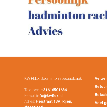
KW FLEX Badminton speciaalzaak
Verze
Retou
Telefoon:
+31616501686
Betaa
E-mail:
info@kwflex.nl
Adres:
Heistraat 13A, Rijen,
Veel g