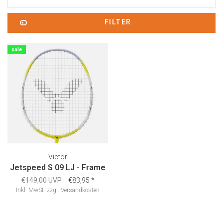
FILTER
sale
Victor
Jetspeed S 09 LJ - Frame
€149,00 UVP
€83,95
*
Inkl. MwSt.
zzgl.
Versandkosten