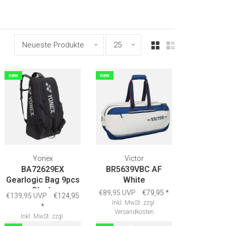
Neueste Produkte
25
new
new
Yonex
Victor
BA72629EX
BR5639VBC AF
Gearlogic Bag 9pcs
White
Black
€89,95 UVP
€79,95
*
€139,95 UVP
€124,95
Inkl. MwSt.
zzgl.
*
Versandkosten
Inkl. MwSt.
zzgl.
Versandkosten