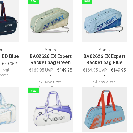
new
new
or
Yonex
Yonex
 BD Blue
BA02626 EX Expert
BA02626 EX Expert
Racket bag Green
Racket bag Blue
€79,95
*
.
zzgl.
€169,95 UVP
€149,95
€169,95 UVP
€149,95
osten
*
*
Inkl. MwSt.
zzgl.
Inkl. MwSt.
zzgl.
Versandkosten
Versandkosten
new