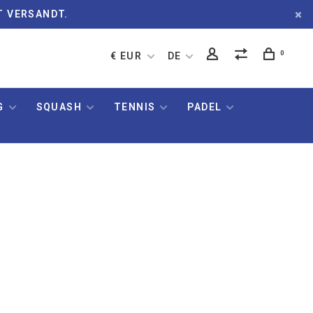
T VERSANDT.
0
€ EUR
DE
G
SQUASH
TENNIS
PADEL