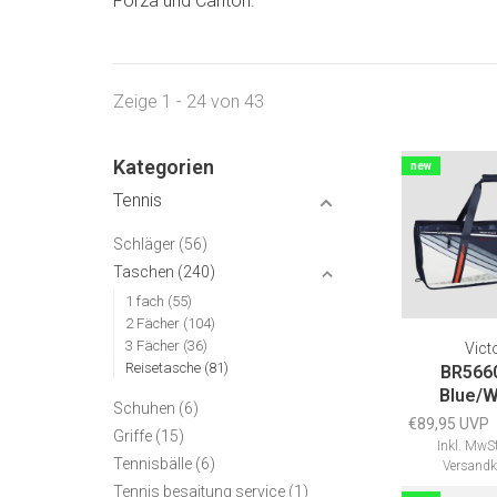
Forza und Carlton.
Zeige 1 - 24 von 43
Kategorien
new
Tennis
Schläger
(56)
Taschen
(240)
1 fach
(55)
2 Fächer
(104)
3 Fächer
(36)
Vict
Reisetasche
(81)
BR566
Blue/W
Schuhen
(6)
€89,95 UVP
Griffe
(15)
Inkl. MwSt
Tennisbälle
(6)
Versandk
Tennis besaitung service
(1)