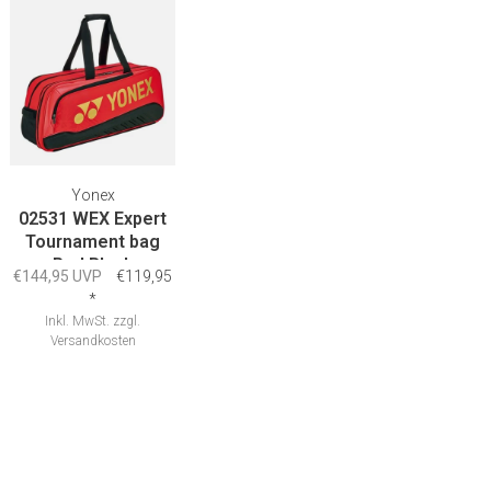
Yonex
02531 WEX Expert
Tournament bag
Red Black
€144,95 UVP
€119,95
*
Inkl. MwSt.
zzgl.
Versandkosten