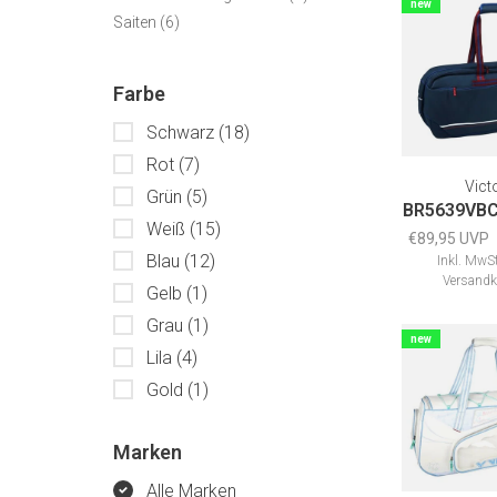
new
Saiten
(6)
Farbe
Schwarz
(18)
Rot
(7)
Vict
Grün
(5)
BR5639VBC
Weiß
(15)
€89,95 UVP
Blau
(12)
Inkl. MwSt
Versandk
Gelb
(1)
Grau
(1)
new
Lila
(4)
Gold
(1)
Marken
Alle Marken