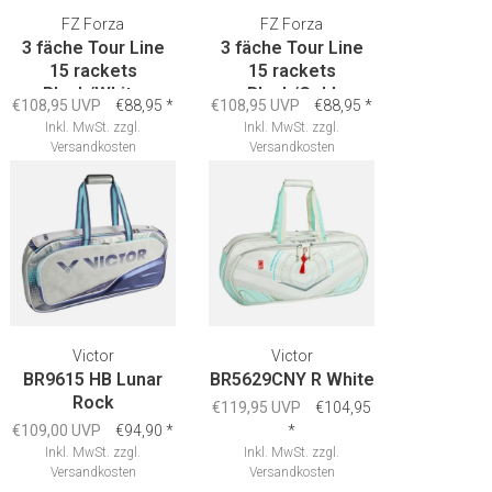
FZ Forza
FZ Forza
3 fäche Tour Line
3 fäche Tour Line
15 rackets
15 rackets
Black/White
Black/Gold
€108,95 UVP
€88,95
*
€108,95 UVP
€88,95
*
Inkl. MwSt.
zzgl.
Inkl. MwSt.
zzgl.
Versandkosten
Versandkosten
Victor
Victor
BR9615 HB Lunar
BR5629CNY R White
Rock
€119,95 UVP
€104,95
€109,00 UVP
€94,90
*
*
Inkl. MwSt.
zzgl.
Inkl. MwSt.
zzgl.
Versandkosten
Versandkosten