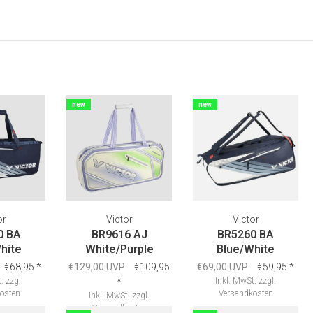
new
new
or
Victor
Victor
0 BA
BR9616 AJ
BR5260 BA
hite
White/Purple
Blue/White
€68,95
*
€129,00 UVP
€109,95
€69,00 UVP
€59,95
*
.
zzgl.
*
Inkl. MwSt.
zzgl.
osten
Versandkosten
Inkl. MwSt.
zzgl.
Versandkosten