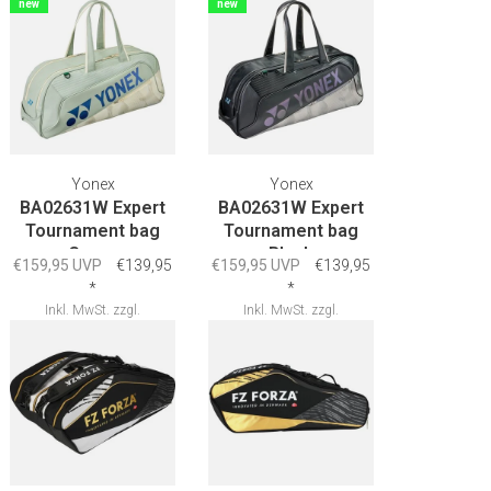
new
new
Yonex
Yonex
BA02631W Expert
BA02631W Expert
Tournament bag
Tournament bag
Green
Black
€159,95 UVP
€139,95
€159,95 UVP
€139,95
*
*
Inkl. MwSt.
zzgl.
Inkl. MwSt.
zzgl.
Versandkosten
Versandkosten