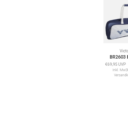
Versandk
Vict
BR2603 
€69,95 UVP
Inkl. MwSt
Versandk