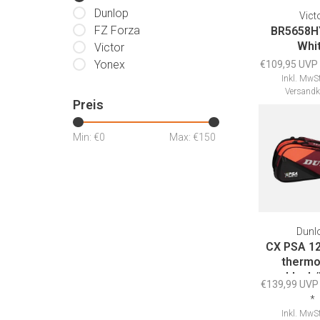
Dunlop
Vict
FZ Forza
BR5658H
Whi
Victor
Yonex
€109,95 UVP
Inkl. MwSt
Versandk
Preis
Min: €
0
Max: €
150
Dunl
CX PSA 12
thermo
black
€139,99 UVP
*
Inkl. MwSt