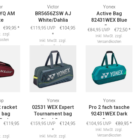
or
Victor
Yonex
YQ AM
BR5656ZSW AJ
Active Bag
te
White/Dahlia
82431WEX Blue
Gray
€99,95
*
€119,95 UVP
€104,95
€84,95 UVP
€72,50
*
.
zzgl.
*
Inkl. MwSt.
zzgl.
osten
Inkl. MwSt.
zzgl.
Versandkosten
Versandkosten
op
Yonex
Yonex
 racket
02531 WEX Expert
Pro 2 fach tasche
 bag
Tournament bag
92431WEX Dark
/Red
Steel Gray
Green
€119,95
€159,95 UVP
€124,95
€104,95 UVP
€89,95
*
*
Inkl. MwSt.
zzgl.
Versandkosten
.
zzgl.
Inkl. MwSt.
zzgl.