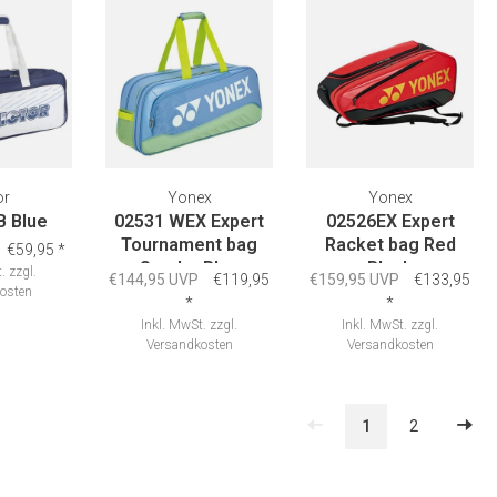
osten
Versandkosten
or
Yonex
Yonex
B Blue
02531 WEX Expert
02526EX Expert
Tournament bag
Racket bag Red
€59,95
*
Smoke Blue
Black
.
zzgl.
€144,95 UVP
€119,95
€159,95 UVP
€133,95
osten
*
*
Inkl. MwSt.
zzgl.
Inkl. MwSt.
zzgl.
Versandkosten
Versandkosten
1
2