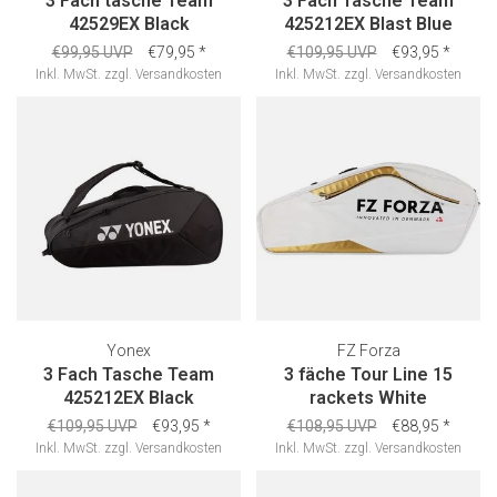
3 Fach tasche Team
3 Fach Tasche Team
42529EX Black
425212EX Blast Blue
€99,95 UVP
€79,95
*
€109,95 UVP
€93,95
*
Inkl. MwSt.
zzgl.
Versandkosten
Inkl. MwSt.
zzgl.
Versandkosten
Yonex
FZ Forza
3 Fach Tasche Team
3 fäche Tour Line 15
425212EX Black
rackets White
€109,95 UVP
€93,95
*
€108,95 UVP
€88,95
*
Inkl. MwSt.
zzgl.
Versandkosten
Inkl. MwSt.
zzgl.
Versandkosten