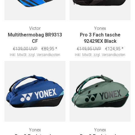
Victor
Yonex
Multithermobag BR9313
Pro 3 Fach tasche
CF
92429EX Black
€139,00 UVP
€89,95
*
€149,95 UVP
€124,95
*
Inkl. MwSt.
zzgl.
Versandkosten
Inkl. MwSt.
zzgl.
Versandkosten
Yonex
Yonex