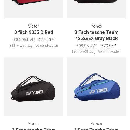
Victor
Yonex
3 fäch 9035 D Red
3 Fach tasche Team
42529EX Gray Black
€84,95 UVP
€79,90
*
Inkl. MwSt.
zzgl.
Versandkosten
€99,95 UVP
€79,95
*
Inkl. MwSt.
zzgl.
Versandkosten
Yonex
Yonex