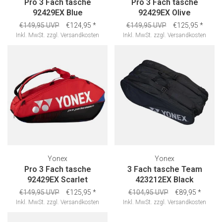
Pro 3 Fach tasche
Pro 3 Fach tasche
92429EX Blue
92429EX Olive
€149,95 UVP
€124,95
*
€149,95 UVP
€125,95
*
Inkl. MwSt.
zzgl.
Versandkosten
Inkl. MwSt.
zzgl.
Versandkosten
Yonex
Yonex
Pro 3 Fach tasche
3 Fach tasche Team
92429EX Scarlet
423212EX Black
€149,95 UVP
€125,95
*
€104,95 UVP
€89,95
*
Inkl. MwSt.
zzgl.
Versandkosten
Inkl. MwSt.
zzgl.
Versandkosten