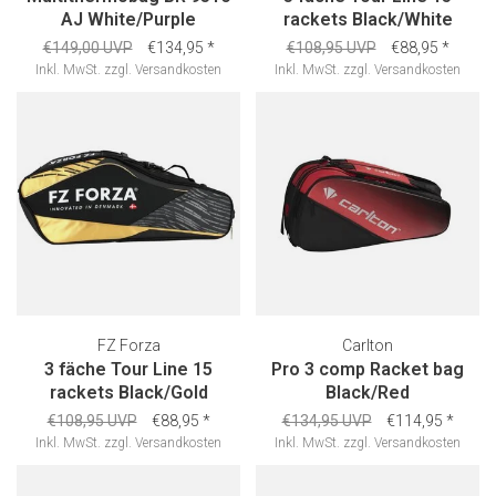
AJ White/Purple
rackets Black/White
€149,00 UVP
€134,95
*
€108,95 UVP
€88,95
*
Inkl. MwSt.
zzgl.
Versandkosten
Inkl. MwSt.
zzgl.
Versandkosten
FZ Forza
Carlton
3 fäche Tour Line 15
Pro 3 comp Racket bag
rackets Black/Gold
Black/Red
€108,95 UVP
€88,95
*
€134,95 UVP
€114,95
*
Inkl. MwSt.
zzgl.
Versandkosten
Inkl. MwSt.
zzgl.
Versandkosten