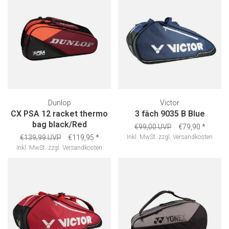
Dunlop
Victor
CX PSA 12 racket thermo
3 fäch 9035 B Blue
bag black/Red
€99,00 UVP
€79,90
*
€139,99 UVP
€119,95
*
Inkl. MwSt.
zzgl.
Versandkosten
Inkl. MwSt.
zzgl.
Versandkosten