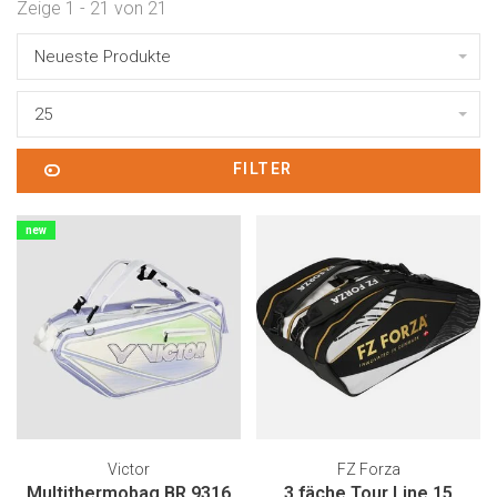
Zeige 1 - 21 von 21
Neueste Produkte
25
FILTER
new
Victor
FZ Forza
Multithermobag BR 9316
3 fäche Tour Line 15