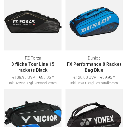
FZ Forza
Dunlop
3 fäche Tour Line 15
FX Performance 8 Racket
rackets Black
Bag Blue
€108,95 UVP
€86,95
*
€120,00 UVP
€99,95
*
Inkl. MwSt.
zzgl.
Versandkosten
Inkl. MwSt.
zzgl.
Versandkosten