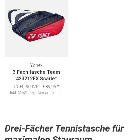
Yonex
3 Fach tasche Team
423212EX Scarlet
€104,95 UVP
€89,95
*
Inkl. MwSt.
zzgl.
Versandkosten
Drei-Fächer Tennistasche für
maximalen Stauraum