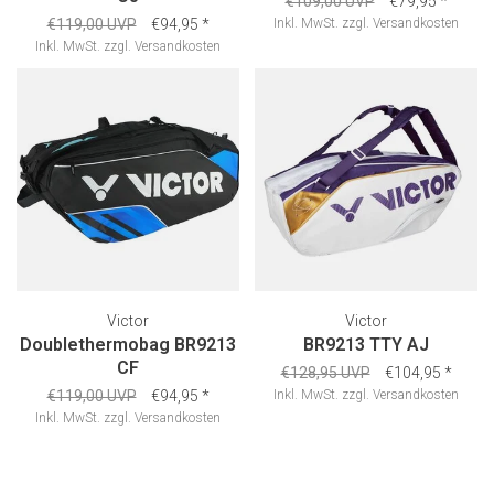
€109,00 UVP
€79,95
*
€119,00 UVP
€94,95
*
Inkl. MwSt.
zzgl.
Versandkosten
Inkl. MwSt.
zzgl.
Versandkosten
Victor
Victor
Doublethermobag BR9213
BR9213 TTY AJ
CF
€128,95 UVP
€104,95
*
€119,00 UVP
€94,95
*
Inkl. MwSt.
zzgl.
Versandkosten
Inkl. MwSt.
zzgl.
Versandkosten