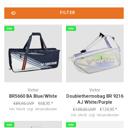
FILTER
new
new
Victor
Victor
BR5660 BA Blue/White
Doublethermobag BR 9216
AJ White/Purple
€89,95 UVP
€68,95
*
Inkl. MwSt.
zzgl.
Versandkosten
€139,00 UVP
€124,95
*
Inkl. MwSt.
zzgl.
Versandkosten
new
new