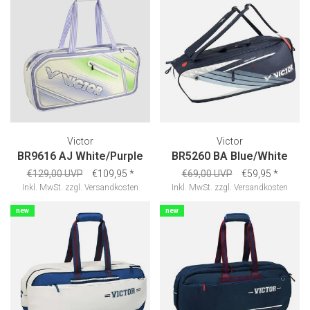
Victor
Victor
BR9616 AJ White/Purple
BR5260 BA Blue/White
€129,00 UVP
€109,95
*
€69,00 UVP
€59,95
*
Inkl. MwSt.
zzgl.
Versandkosten
Inkl. MwSt.
zzgl.
Versandkosten
new
new