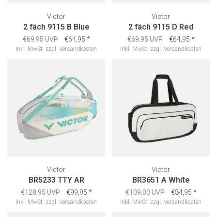
Victor
Victor
2 fäch 9115 B Blue
2 fäch 9115 D Red
€69,95 UVP
€64,95
*
€69,95 UVP
€64,95
*
Inkl. MwSt.
zzgl.
Versandkosten
Inkl. MwSt.
zzgl.
Versandkosten
Victor
Victor
BR5233 TTY AR
BR3651 A White
€128,95 UVP
€99,95
*
€109,00 UVP
€84,95
*
Inkl. MwSt.
zzgl.
Versandkosten
Inkl. MwSt.
zzgl.
Versandkosten