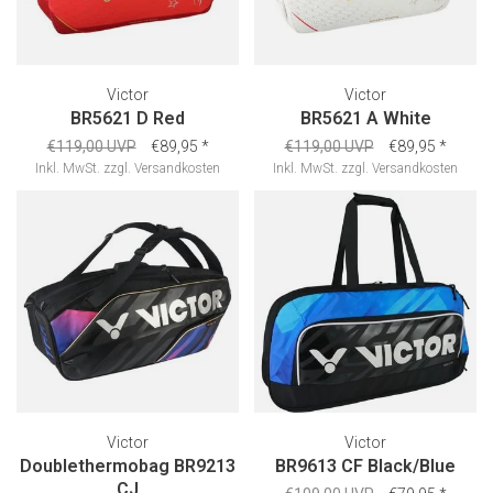
Victor
Victor
BR5621 D Red
BR5621 A White
€119,00 UVP
€89,95
*
€119,00 UVP
€89,95
*
Inkl. MwSt.
zzgl.
Versandkosten
Inkl. MwSt.
zzgl.
Versandkosten
Victor
Victor
Doublethermobag BR9213
BR9613 CF Black/Blue
CJ