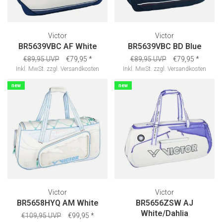
Victor
Victor
BR5639VBC AF White
BR5639VBC BD Blue
€89,95 UVP
€79,95
*
€89,95 UVP
€79,95
*
Inkl. MwSt.
zzgl.
Versandkosten
Inkl. MwSt.
zzgl.
Versandkosten
new
new
Victor
Victor
BR5658HYQ AM White
BR5656ZSW AJ
White/Dahlia
€109,95 UVP
€99,95
*