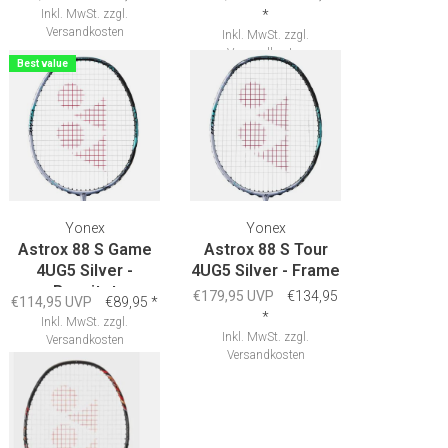
Inkl. MwSt.
zzgl.
*
Versandkosten
Inkl. MwSt.
zzgl.
Versandkosten
Best value
Yonex
Yonex
Astrox 88 S Game
Astrox 88 S Tour
4UG5 Silver -
4UG5 Silver - Frame
Besaitet
€179,95 UVP
€134,95
€114,95 UVP
€89,95
*
*
Inkl. MwSt.
zzgl.
Inkl. MwSt.
zzgl.
Versandkosten
Versandkosten