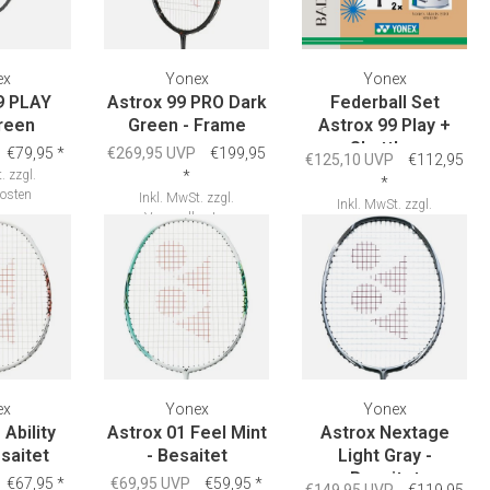
ex
Yonex
Yonex
9 PLAY
Astrox 99 PRO Dark
Federball Set
reen
Green - Frame
Astrox 99 Play +
Shuttles
€79,95
*
€269,95 UVP
€199,95
€125,10 UVP
€112,95
.
zzgl.
*
*
osten
Inkl. MwSt.
zzgl.
Inkl. MwSt.
zzgl.
Versandkosten
Versandkosten
ex
Yonex
Yonex
 Ability
Astrox 01 Feel Mint
Astrox Nextage
esaitet
- Besaitet
Light Gray -
Besaitet
€67,95
*
€69,95 UVP
€59,95
*