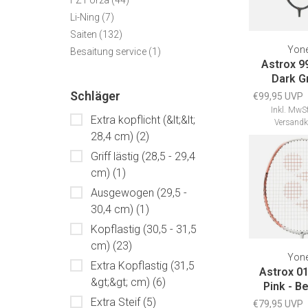
FZ Forza
(44)
Li-Ning
(7)
Saiten
(132)
Yon
Besaitung service
(1)
Astrox 9
Dark G
Schläger
€99,95 UVP
Inkl. MwSt
Extra kopflicht (&lt;&lt;
Versandk
28,4 cm)
(2)
Griff lästig (28,5 - 29,4
cm)
(1)
Ausgewogen (29,5 -
30,4 cm)
(1)
Kopflastig (30,5 - 31,5
cm)
(23)
Yon
Extra Kopflastig (31,5
Astrox 01
&gt;&gt; cm)
(6)
Pink - B
Extra Steif
(5)
€79,95 UVP