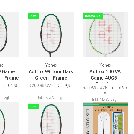
new
Best value
ex
Yonex
Yonex
9 Game
Astrox 99 Tour Dark
Astrox 100 VA
 - Frame
Green - Frame
Game 4UG5 -
Besaitet
€104,95
€209,95 UVP
€169,95
€139,95 UVP
€118,95
*
*
.
zzgl.
Inkl. MwSt.
zzgl.
Inkl. MwSt.
zzgl.
osten
Versandkosten
Versandkosten
new