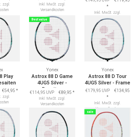
€149,95 UVP
€119,95
.
zzgl.
Inkl. MwSt.
zzgl.
*
osten
Versandkosten
Inkl. MwSt.
zzgl.
Versandkosten
Best value
ex
Yonex
Yonex
8 Play
Astrox 88 D Game
Astrox 88 D Tour
Besaiten
4UG5 Silver -
4UG5 Silver - Frame
Besaiten
€54,95
*
€179,95 UVP
€134,95
€114,95 UVP
€89,95
*
.
zzgl.
*
Inkl. MwSt.
zzgl.
osten
Inkl. MwSt.
zzgl.
Versandkosten
Versandkosten
sale