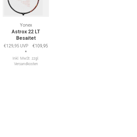
Yonex
Astrox 22 LT
Besaitet
€129,95 UVP
€109,95
*
Inkl. MwSt.
zzgl.
Versandkosten