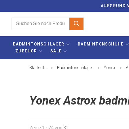
AUFGRUND V
BADMINTONSCHLÄGER
BADMINTONSCHUHE
ZUBEHÖR
SALE
Startseite
Badmintonschläger
Yonex
A
Yonex Astrox badm
Zeige 1 - 24 von 31