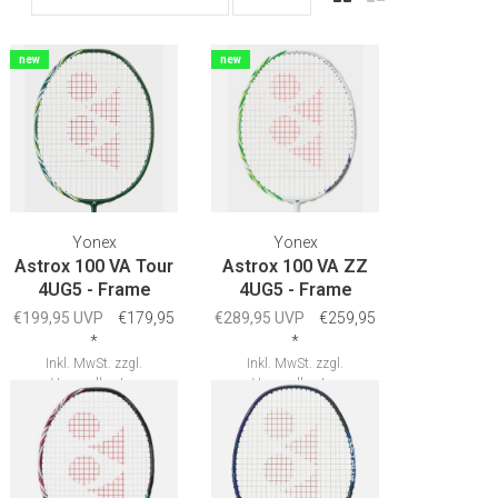
new
new
Yonex
Yonex
Astrox 100 VA Tour
Astrox 100 VA ZZ
4UG5 - Frame
4UG5 - Frame
€199,95 UVP
€179,95
€289,95 UVP
€259,95
*
*
Inkl. MwSt.
zzgl.
Inkl. MwSt.
zzgl.
Versandkosten
Versandkosten