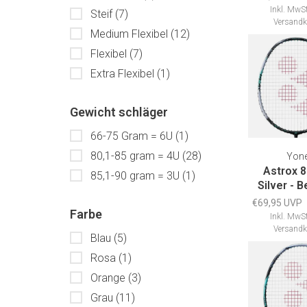
Inkl. MwSt
Steif
(7)
Versandk
Medium Flexibel
(12)
Flexibel
(7)
Extra Flexibel
(1)
Gewicht schläger
66-75 Gram = 6U
(1)
80,1-85 gram = 4U
(28)
Yon
Astrox 8
85,1-90 gram = 3U
(1)
Silver - 
€69,95 UVP
Farbe
Inkl. MwSt
Versandk
Blau
(5)
Rosa
(1)
Orange
(3)
Grau
(11)