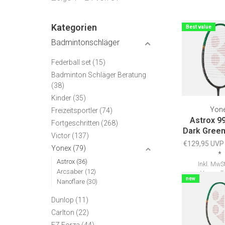
Kategorien
Best value
Badmintonschläger
Federball set
(15)
Badminton Schläger Beratung
(38)
Kinder
(35)
Yon
Freizeitsportler
(74)
Astrox 9
Fortgeschritten
(268)
Dark Green
Victor
(137)
€129,95 UVP
Yonex
(79)
*
Astrox
(36)
Inkl. MwSt
Arcsaber
(12)
Versandk
new
Nanoflare
(30)
Dunlop
(11)
Carlton
(22)