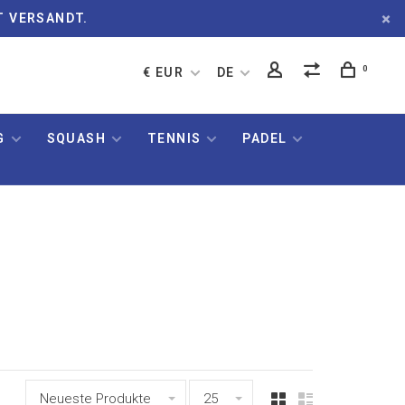
T VERSANDT.
0
€ EUR
DE
G
SQUASH
TENNIS
PADEL
Neueste Produkte
25