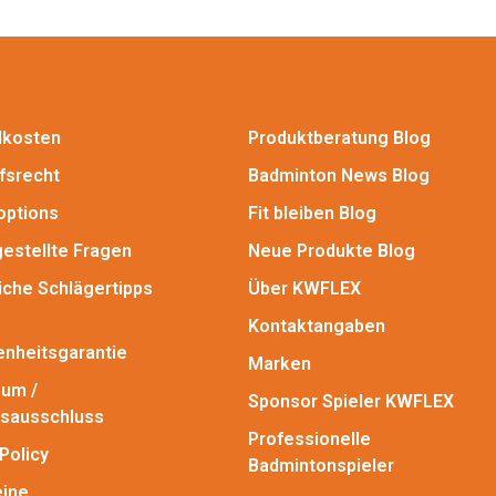
dkosten
Produktberatung Blog
fsrecht
Badminton News Blog
options
Fit bleiben Blog
gestellte Fragen
Neue Produkte Blog
iche Schlägertipps
Über KWFLEX
Kontaktangaben
enheitsgarantie
Marken
um /
Sponsor Spieler KWFLEX
sausschluss
Professionelle
Policy
Badmintonspieler
ine