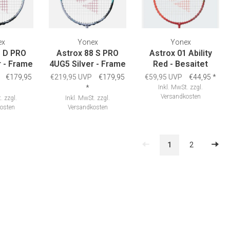
ex
Yonex
Yonex
8 D PRO
Astrox 88 S PRO
Astrox 01 Ability
r - Frame
4UG5 Silver - Frame
Red - Besaitet
€179,95
€219,95 UVP
€179,95
€59,95 UVP
€44,95
*
*
Inkl. MwSt.
zzgl.
Versandkosten
.
zzgl.
Inkl. MwSt.
zzgl.
osten
Versandkosten
1
2