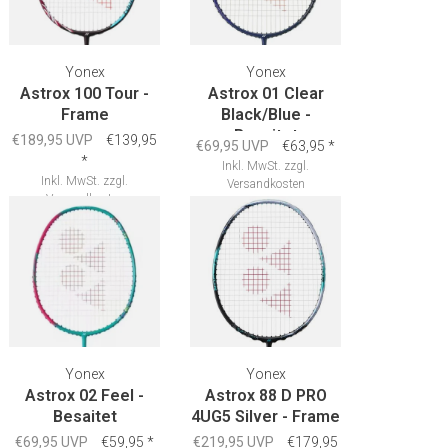
Yonex
Yonex
Astrox 100 Tour -
Astrox 01 Clear
Frame
Black/Blue -
Besaitet
€189,95 UVP
€139,95
€69,95 UVP
€63,95
*
*
Inkl. MwSt.
zzgl.
Inkl. MwSt.
zzgl.
Versandkosten
Versandkosten
Yonex
Yonex
Astrox 02 Feel -
Astrox 88 D PRO
Besaitet
4UG5 Silver - Frame
€69,95 UVP
€59,95
*
€219,95 UVP
€179,95