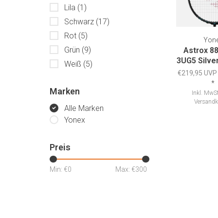
Lila
(1)
Schwarz
(17)
Rot
(5)
Yon
Grün
(9)
Astrox 8
3UG5 Silve
Weiß
(5)
€219,95 UVP
*
Marken
Inkl. MwSt
Versandk
Alle Marken
Yonex
Preis
Min: €
0
Max: €
300