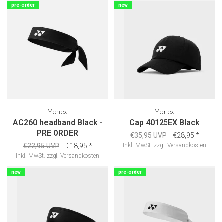
pre-order
new
Yonex
Yonex
AC260 headband Black -
Cap 40125EX Black
PRE ORDER
€35,95 UVP
€28,95
*
€22,95 UVP
€18,95
*
Inkl. MwSt.
zzgl.
Versandkosten
Inkl. MwSt.
zzgl.
Versandkosten
new
pre-order