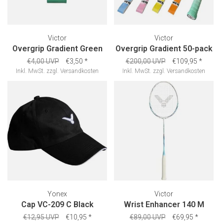
Victor
Victor
Overgrip Gradient Green
Overgrip Gradient 50-pack
€4,00 UVP
€3,50
*
€200,00 UVP
€109,95
*
Inkl. MwSt.
zzgl.
Versandkosten
Inkl. MwSt.
zzgl.
Versandkosten
Yonex
Victor
Cap VC-209 C Black
Wrist Enhancer 140 M
€12,95 UVP
€10,95
*
€89,00 UVP
€69,95
*