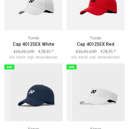
Yonex
Yonex
Cap 40125EX White
Cap 40125EX Red
€35,95 UVP
€28,95
*
€35,95 UVP
€28,95
*
Inkl. MwSt.
zzgl.
Versandkosten
Inkl. MwSt.
zzgl.
Versandkosten
new
new