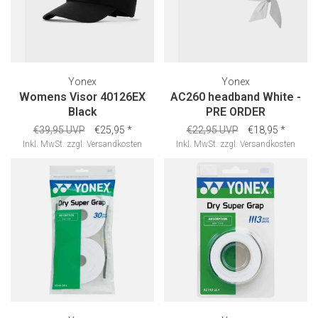
Yonex
Yonex
Womens Visor 40126EX
AC260 headband White -
Black
PRE ORDER
€39,95 UVP
€25,95
*
€22,95 UVP
€18,95
*
Inkl. MwSt.
zzgl.
Versandkosten
Inkl. MwSt.
zzgl.
Versandkosten