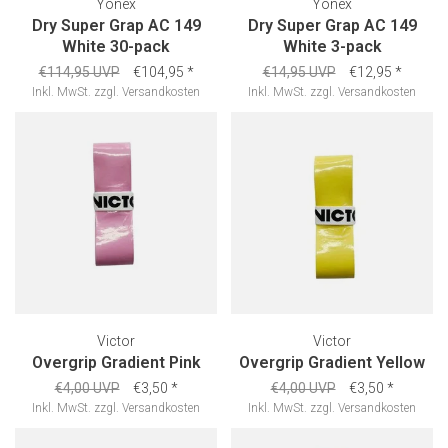
Yonex
Yonex
Dry Super Grap AC 149
Dry Super Grap AC 149
White 30-pack
White 3-pack
€114,95 UVP
€104,95
*
€14,95 UVP
€12,95
*
Inkl. MwSt.
zzgl.
Versandkosten
Inkl. MwSt.
zzgl.
Versandkosten
Victor
Victor
Overgrip Gradient Pink
Overgrip Gradient Yellow
€4,00 UVP
€3,50
*
€4,00 UVP
€3,50
*
Inkl. MwSt.
zzgl.
Versandkosten
Inkl. MwSt.
zzgl.
Versandkosten