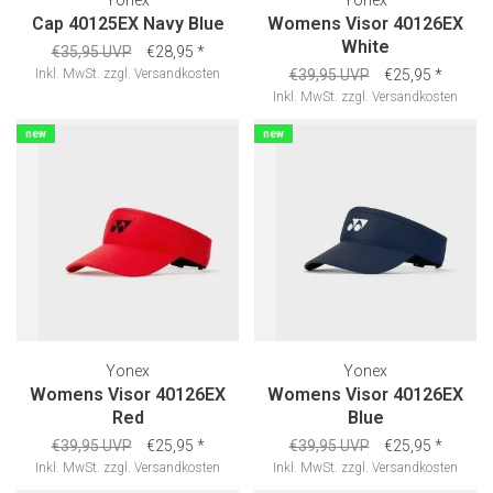
Yonex
Yonex
Cap 40125EX Navy Blue
Womens Visor 40126EX
White
€35,95 UVP
€28,95
*
Inkl. MwSt.
zzgl.
Versandkosten
€39,95 UVP
€25,95
*
Inkl. MwSt.
zzgl.
Versandkosten
new
new
Yonex
Yonex
Womens Visor 40126EX
Womens Visor 40126EX
Red
Blue
€39,95 UVP
€25,95
*
€39,95 UVP
€25,95
*
Inkl. MwSt.
zzgl.
Versandkosten
Inkl. MwSt.
zzgl.
Versandkosten