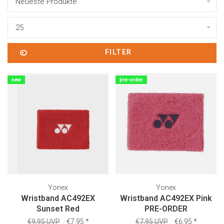
Neueste Produkte
25
FILTER
new
pre-order
Yonex
Yonex
Wristband AC492EX
Wristband AC492EX Pink
Sunset Red
PRE-ORDER
€9,95 UVP
€7,95
*
€7,95 UVP
€6,95
*