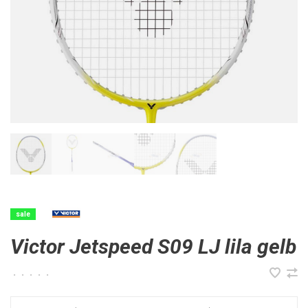
sale
Victor Jetspeed S09 LJ lila gelb
•
•
•
•
•