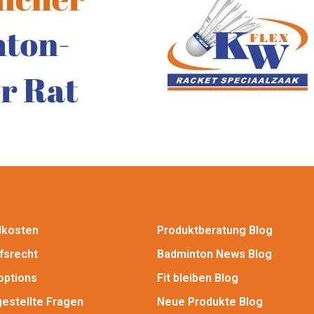
dkosten
Produktberatung Blog
fsrecht
Badminton News Blog
options
Fit bleiben Blog
gestellte Fragen
Neue Produkte Blog