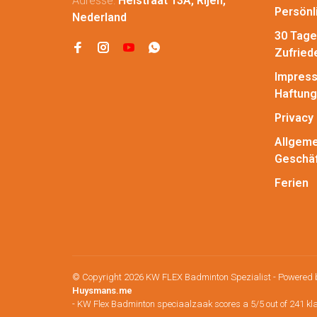
Adresse:
Heistraat 13A, Rijen,
Persönl
Nederland
30 Tage
Zufried
Impress
Haftung
Privacy 
Allgeme
Geschä
Ferien
© Copyright 2026 KW FLEX Badminton Spezialist
- Powered
Huysmans.me
-
KW Flex Badminton speciaalzaak
scores a
5
/
5
out of
241
kl