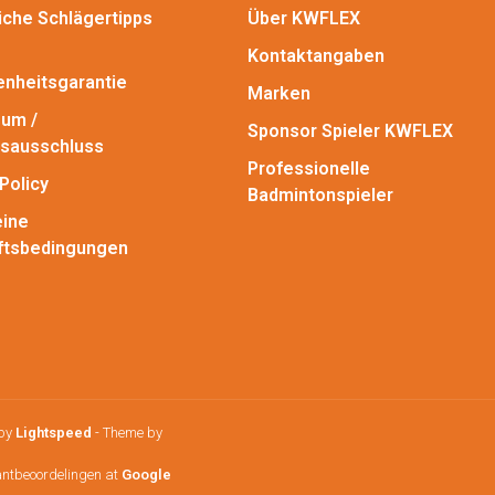
iche Schlägertipps
Über KWFLEX
Kontaktangaben
enheitsgarantie
Marken
um /
Sponsor Spieler KWFLEX
sausschluss
Professionelle
Policy
Badmintonspieler
ine
ftsbedingungen
 by
Lightspeed
- Theme by
antbeoordelingen at
Google