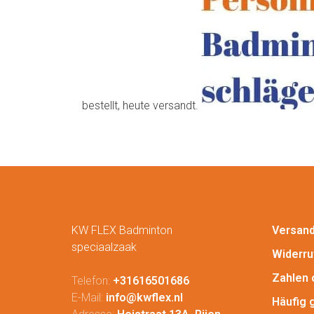
bestellt, heute versandt.
KW FLEX Badminton
Versan
speciaalzaak
Widerru
Zahlen 
Telefon:
+31616501686
E-Mail:
info@kwflex.nl
Häufig 