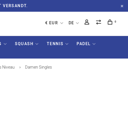
T VERSANDT.
0
€ EUR
DE
G
SQUASH
TENNIS
PADEL
es Niveau
Damen Singles