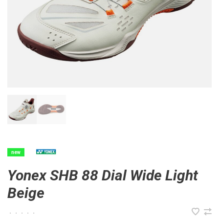
new
Yonex SHB 88 Dial Wide Light
Beige
•
•
•
•
•