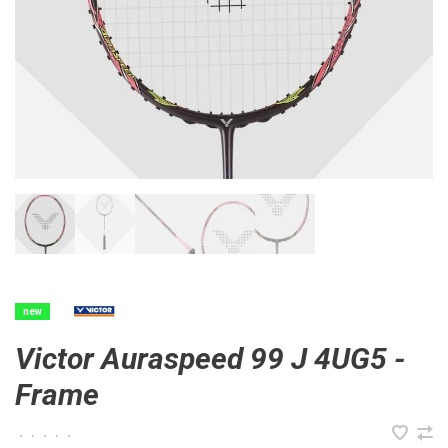
new
Victor Auraspeed 99 J 4UG5 -
Frame
•
•
•
•
•