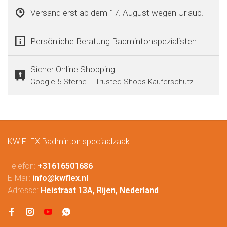
Versand erst ab dem 17. August wegen Urlaub.
Persönliche Beratung Badmintonspezialisten
Sicher Online Shopping
Google 5 Sterne + Trusted Shops Käuferschutz
KW FLEX Badminton speciaalzaak
Telefon:
+31616501686
E-Mail:
info@kwflex.nl
Adresse:
Heistraat 13A, Rijen, Nederland