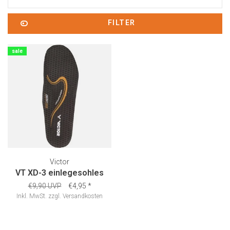
FILTER
sale
Victor
VT XD-3 einlegesohles
€9,90 UVP
€4,95
*
Inkl. MwSt.
zzgl.
Versandkosten