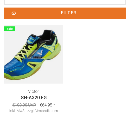
FILTER
sale
Victor
SH-A320 FG
€109,00 UVP
€64,95
*
Inkl. MwSt.
zzgl.
Versandkosten