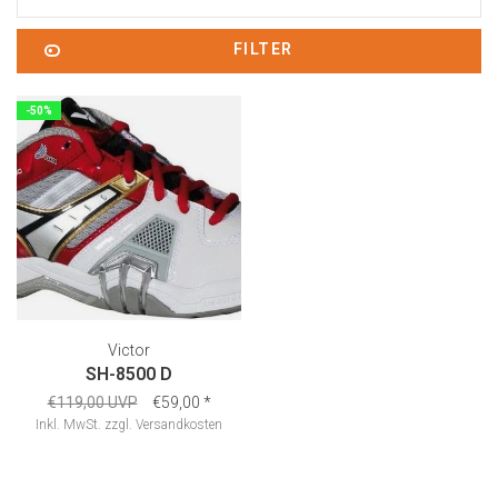
FILTER
-50%
Victor
SH-8500 D
€119,00 UVP
€59,00
*
Inkl. MwSt.
zzgl.
Versandkosten