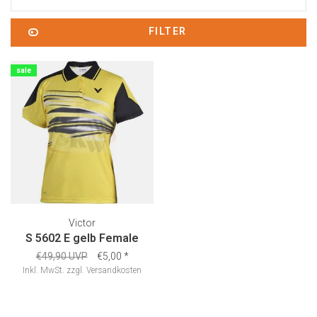
FILTER
sale
Victor
S 5602 E gelb Female
€49,90 UVP
€5,00
*
Inkl. MwSt.
zzgl.
Versandkosten