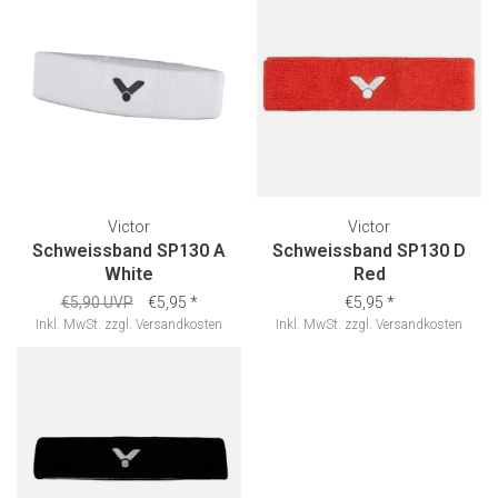
Victor
Victor
Schweissband SP130 A
Schweissband SP130 D
White
Red
€5,90 UVP
€5,95
*
€5,95
*
Inkl. MwSt.
zzgl.
Versandkosten
Inkl. MwSt.
zzgl.
Versandkosten