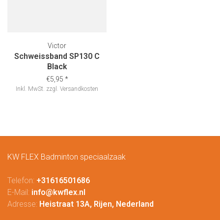
Victor
Schweissband SP130 C
Black
€5,95
*
Inkl. MwSt.
zzgl.
Versandkosten
KW FLEX Badminton speciaalzaak
Telefon:
+31616501686
E-Mail:
info@kwflex.nl
Adresse:
Heistraat 13A, Rijen, Nederland