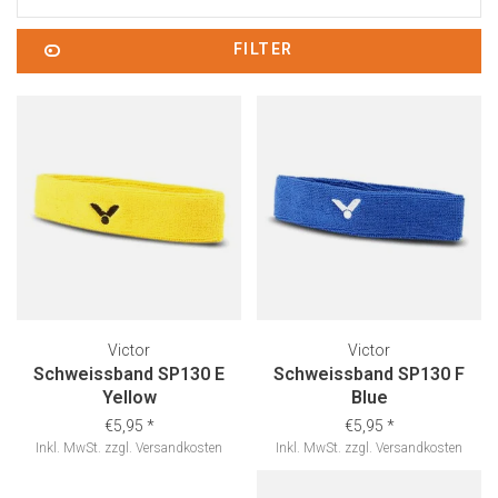
FILTER
Victor
Victor
Schweissband SP130 E
Schweissband SP130 F
Yellow
Blue
€5,95
*
€5,95
*
Inkl. MwSt.
zzgl.
Versandkosten
Inkl. MwSt.
zzgl.
Versandkosten