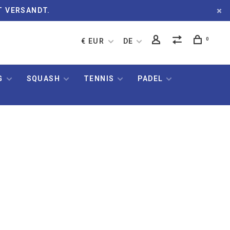
T VERSANDT.
0
€ EUR
DE
G
SQUASH
TENNIS
PADEL