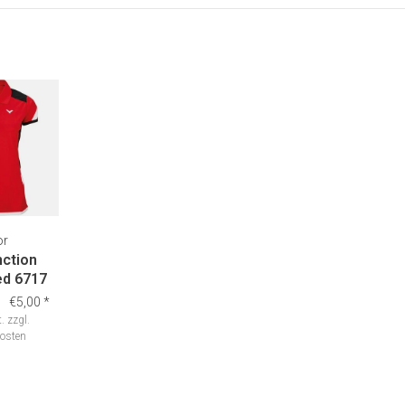
or
nction
ed 6717
€5,00
*
.
zzgl.
osten