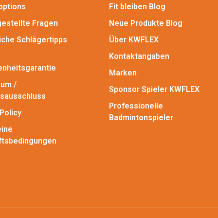
options
Fit bleiben Blog
gestellte Fragen
Neue Produkte Blog
iche Schlägertipps
Über KWFLEX
Kontaktangaben
enheitsgarantie
Marken
um /
Sponsor Spieler KWFLEX
sausschluss
Professionelle
Policy
Badmintonspieler
ine
ftsbedingungen