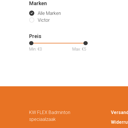
Marken
Alle Marken
Victor
Preis
Min: €
0
Max: €
5
KW FLEX Badminton
Versan
speciaalzaak
Widerru