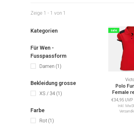
Zeige 1 - 1 von 1
Kategorien
sale
Für Wen -
Fusspassform
Damen
(1)
Vict
Bekleidung grosse
Polo Fu
Female r
XS / 34
(1)
€34,95 UVP
Inkl. MwSt
Farbe
Versandk
Rot
(1)