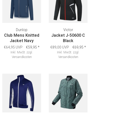
Dunlop
Victor
Club Mens Knitted
Jacket J-50600 C
Jacket Navy
Black
€64,95 UVP
€59,95
*
€89,00 UVP
€69,95
*
Inkl. MwSt.
zzgl.
Inkl. MwSt.
zzgl.
Versandkosten
Versandkosten