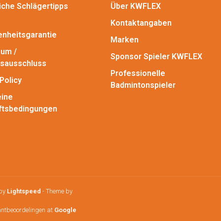
iche Schlägertipps
Über KWFLEX
Kontaktangaben
enheitsgarantie
Marken
um /
Sponsor Spieler KWFLEX
sausschluss
Professionelle
Policy
Badmintonspieler
ine
ftsbedingungen
 by
Lightspeed
- Theme by
antbeoordelingen at
Google