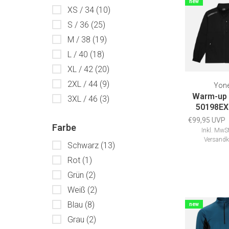
new
XS / 34
(10)
S / 36
(25)
M / 38
(19)
L / 40
(18)
XL / 42
(20)
2XL / 44
(9)
Yon
Warm-up 
3XL / 46
(3)
50198EX
€99,95 UVP
Farbe
Inkl. MwSt
Versandk
Schwarz
(13)
Rot
(1)
Grün
(2)
Weiß
(2)
Blau
(8)
new
Grau
(2)