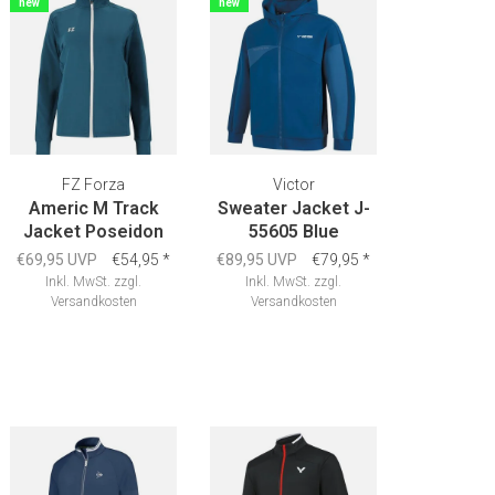
new
new
FZ Forza
Victor
Americ M Track
Sweater Jacket J-
Jacket Poseidon
55605 Blue
€69,95 UVP
€54,95
*
€89,95 UVP
€79,95
*
Inkl. MwSt.
zzgl.
Inkl. MwSt.
zzgl.
Versandkosten
Versandkosten