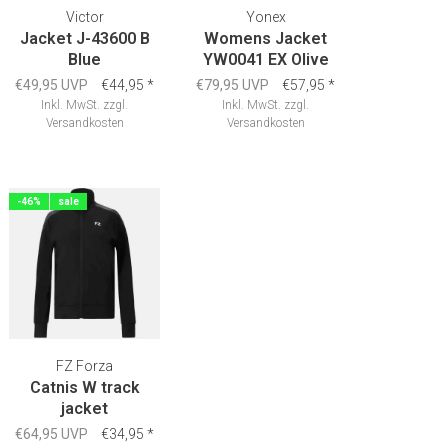
Victor
Yonex
Jacket J-43600 B
Womens Jacket
Blue
YW0041 EX Olive
€49,95 UVP
€44,95
*
€79,95 UVP
€57,95
*
Inkl. MwSt.
zzgl.
Inkl. MwSt.
zzgl.
Versandkosten
Versandkosten
-46%
sale
FZ Forza
Catnis W track
jacket
€64,95 UVP
€34,95
*