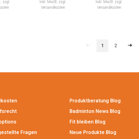
.
zzgl.
Inkl. MwSt.
zzgl.
Inkl. MwSt.
zzgl.
osten
Versandkosten
Versandkosten
1
2
dkosten
Produktberatung Blog
fsrecht
Badminton News Blog
options
Fit bleiben Blog
gestellte Fragen
Neue Produkte Blog