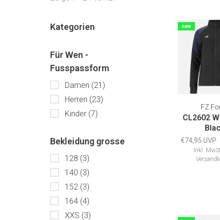
Kategorien
new
Für Wen -
Fusspassform
Damen
(21)
Herren
(23)
FZ Fo
Kinder
(7)
CL2602 W
Bla
Bekleidung grosse
€74,95 UVP
Inkl. MwSt
128
(3)
Versandk
140
(3)
152
(3)
164
(4)
XXS
(3)