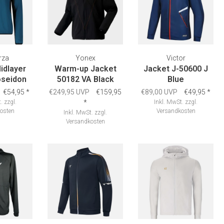
rza
Yonex
Victor
idlayer
Warm-up Jacket
Jacket J-50600 J
oseidon
50182 VA Black
Blue
€54,95
*
€249,95 UVP
€159,95
€89,00 UVP
€49,95
*
.
zzgl.
*
Inkl. MwSt.
zzgl.
osten
Versandkosten
Inkl. MwSt.
zzgl.
Versandkosten