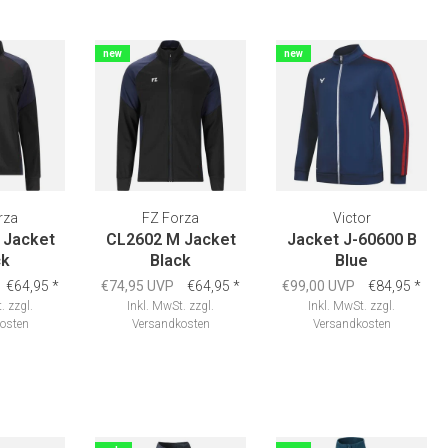
new
new
rza
FZ Forza
Victor
 Jacket
CL2602 M Jacket
Jacket J-60600 B
ck
Black
Blue
€64,95
*
€74,95 UVP
€64,95
*
€99,00 UVP
€84,95
*
.
zzgl.
Inkl. MwSt.
zzgl.
Inkl. MwSt.
zzgl.
osten
Versandkosten
Versandkosten