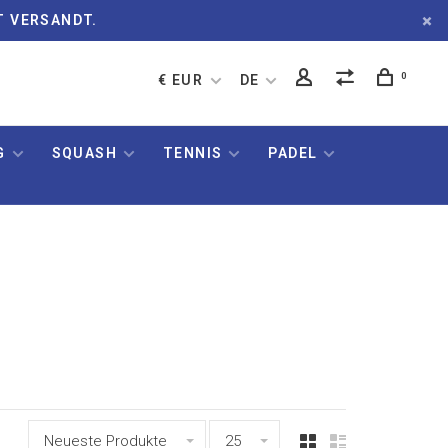
T VERSANDT.
0
€ EUR
DE
G
SQUASH
TENNIS
PADEL
Neueste Produkte
25