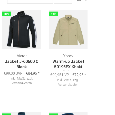
new
new
Victor
Yonex
Jacket J-60600 C
Warm-up Jacket
Black
50198EX Khaki
Beige
€99,00 UVP
€84,95
*
€99,95 UVP
€79,95
*
Inkl. MwSt.
zzgl.
Inkl. MwSt.
zzgl.
Versandkosten
Versandkosten