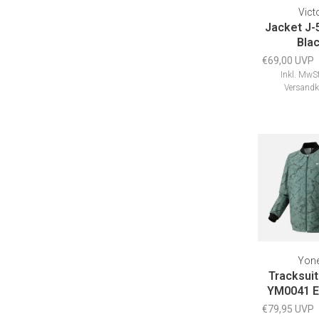
Vict
Jacket J-
Bla
€69,00 UVP
Inkl. MwSt
Versandk
Yon
Tracksuit
YM0041 E
€79,95 UVP