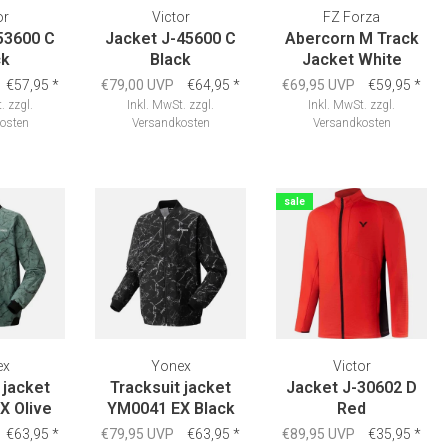
or
Victor
FZ Forza
53600 C
Jacket J-45600 C
Abercorn M Track
ck
Black
Jacket White
€57,95
*
€79,00 UVP
€64,95
*
€69,95 UVP
€59,95
*
.
zzgl.
Inkl. MwSt.
zzgl.
Inkl. MwSt.
zzgl.
osten
Versandkosten
Versandkosten
sale
ex
Yonex
Victor
 jacket
Tracksuit jacket
Jacket J-30602 D
X Olive
YM0041 EX Black
Red
€63,95
*
€79,95 UVP
€63,95
*
€89,95 UVP
€35,95
*