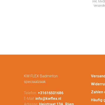
Inkl. MwSt
Versandk
KW FLEX Badminton
Versan
speciaalzaak
Widerru
Zahlen 
Telefon:
+31616501686
E-Mail:
info@kwflex.nl
Häufig 
Adresse:
Heistraat 13A, Rijen,