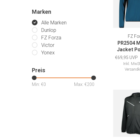
Marken
Alle Marken
Dunlop
FZ Fo
FZ Forza
PR2504 M
Victor
Jacket P
Yonex
€69,95 UVP
Inkl. MwSt
Preis
Versandk
Min: €
0
Max: €
200