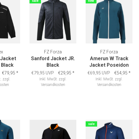
sale
new
ex
FZ Forza
FZ Forza
Jacket
Sanford Jacket JR.
Amerun W Track
 Black
Black
Jacket Poseidon
€79,95
*
€79,95 UVP
€29,95
*
€69,95 UVP
€54,95
*
.
zzgl.
Inkl. MwSt.
zzgl.
Inkl. MwSt.
zzgl.
osten
Versandkosten
Versandkosten
sale