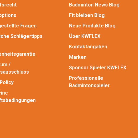
fsrecht
Badminton News Blog
options
Fit bleiben Blog
gestellte Fragen
Neue Produkte Blog
iche Schlägertipps
Über KWFLEX
Kontaktangaben
enheitsgarantie
Marken
um /
Sponsor Spieler KWFLEX
sausschluss
Professionelle
Policy
Badmintonspieler
ine
ftsbedingungen