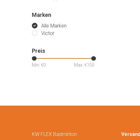
Marken
Alle Marken
Victor
Preis
Min: €
0
Max: €
150
KW FLEX Badminton
Versan