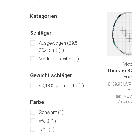
Kategorien
Schläger
Ausgewogen (29,5 -
30,4 cm)
(1)
Medium Flexibel
(1)
Vict
Thruster K2
Gewicht schläger
- Fr
€139,95 UVP
80,1-85 gram = 4U
(1)
*
Inkl. MwSt
Farbe
Versandk
Schwarz
(1)
Weiß
(1)
Blau
(1)