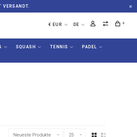
T VERSANDT.
0
€ EUR
DE
G
SQUASH
TENNIS
PADEL
Neueste Produkte
25