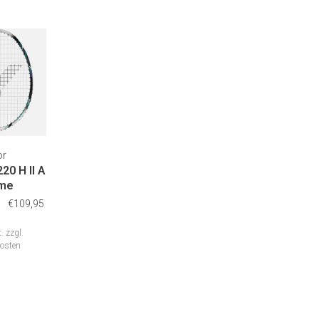
or
20 H II A
ame
€109,95
.
zzgl.
osten