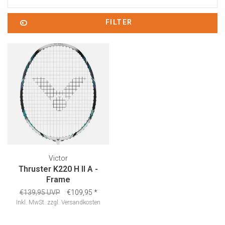
FILTER
Victor
Thruster K220 H II A -
Frame
€139,95 UVP
€109,95
*
Inkl. MwSt.
zzgl.
Versandkosten