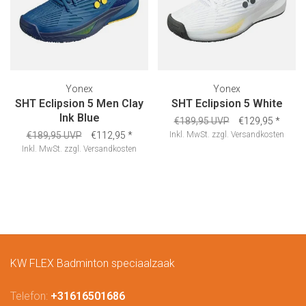
Yonex
Yonex
SHT Eclipsion 5 Men Clay
SHT Eclipsion 5 White
Ink Blue
€189,95 UVP
€129,95
*
€189,95 UVP
€112,95
*
Inkl. MwSt.
zzgl.
Versandkosten
Inkl. MwSt.
zzgl.
Versandkosten
KW FLEX Badminton speciaalzaak
Telefon:
+31616501686