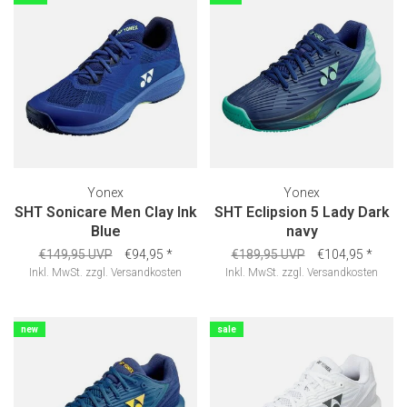
Yonex
Yonex
SHT Sonicare Men Clay Ink
SHT Eclipsion 5 Lady Dark
Blue
navy
€149,95 UVP
€94,95
*
€189,95 UVP
€104,95
*
Inkl. MwSt.
zzgl.
Versandkosten
Inkl. MwSt.
zzgl.
Versandkosten
new
sale