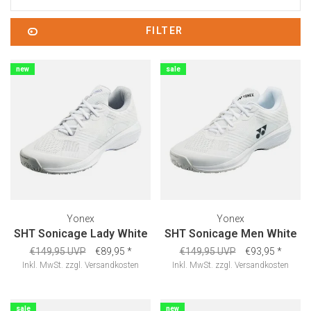
FILTER
new
sale
Yonex
Yonex
SHT Sonicage Lady White
SHT Sonicage Men White
€149,95 UVP
€89,95
*
€149,95 UVP
€93,95
*
Inkl. MwSt.
zzgl.
Versandkosten
Inkl. MwSt.
zzgl.
Versandkosten
sale
new